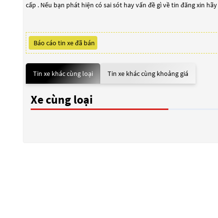
cấp . Nếu bạn phát hiện có sai sót hay vấn đề gì về tin đăng xin hã
Báo cáo tin xe đã bán
Tin xe khác cùng loại
Tin xe khác cùng khoảng giá
Xe cùng loại