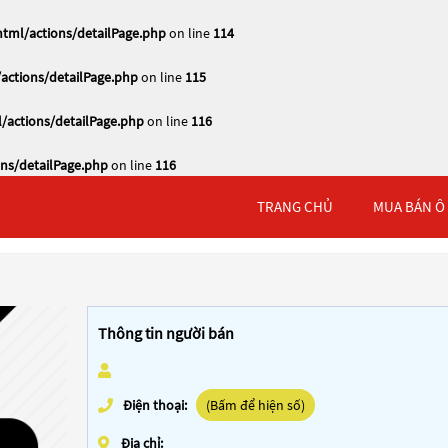
tml/actions/detailPage.php
on line
114
actions/detailPage.php
on line
115
/actions/detailPage.php
on line
116
ns/detailPage.php
on line
116
TRANG CHỦ
MUA BÁN Ô
Thông tin người bán
Điện thoại:
(Bấm để hiện số)
Địa chỉ: