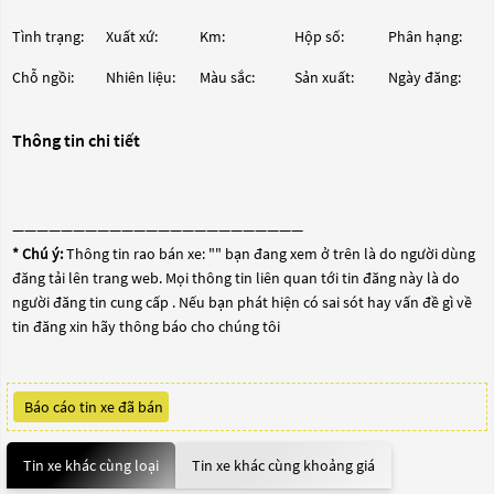
Tình trạng:
Xuất xứ:
Km:
Hộp số:
Phân hạng:
Chỗ ngồi:
Nhiên liệu:
Màu sắc:
Sản xuất:
Ngày đăng:
Thông tin chi tiết
————————————————————————
* Chú ý:
Thông tin rao bán xe: "
" bạn đang xem ở trên là do người dùng
đăng tải lên trang web. Mọi thông tin liên quan tới tin đăng này là do
người đăng tin cung cấp . Nếu bạn phát hiện có sai sót hay vấn đề gì về
tin đăng xin hãy thông báo cho chúng tôi
Báo cáo tin xe đã bán
Tin xe khác cùng loại
Tin xe khác cùng khoảng giá