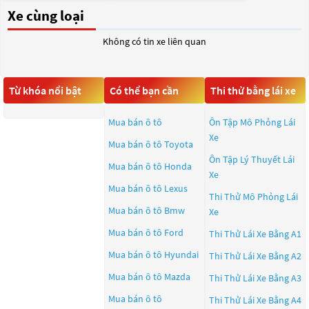
Xe cùng loại
Không có tin xe liên quan
Từ khóa nổi bật
Có thể bạn cần
Thi thử bằng lái xe
Mua bán ô tô
Ôn Tập Mô Phỏng Lái
Xe
Mua bán ô tô
Toyota
Ôn Tập Lý Thuyết Lái
Mua bán ô tô
Honda
Xe
Mua bán ô tô
Lexus
Thi Thử Mô Phỏng Lái
Mua bán ô tô
Bmw
Xe
Mua bán ô tô
Ford
Thi Thử Lái Xe Bằng A1
Mua bán ô tô
Hyundai
Thi Thử Lái Xe Bằng A2
Mua bán ô tô
Mazda
Thi Thử Lái Xe Bằng A3
Mua bán ô tô
Thi Thử Lái Xe Bằng A4