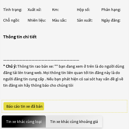
Tình trạng:
Xuất xứ:
Km:
Hộp số:
Phân hạng:
Chỗ ngồi:
Nhiên liệu:
Màu sắc:
Sản xuất:
Ngày đăng:
Thông tin chi tiết
————————————————————————
* Chú ý:
Thông tin rao bán xe: "
" bạn đang xem ở trên là do người dùng
đăng tải lên trang web. Mọi thông tin liên quan tới tin đăng này là do
người đăng tin cung cấp . Nếu bạn phát hiện có sai sót hay vấn đề gì về
tin đăng xin hãy thông báo cho chúng tôi
Báo cáo tin xe đã bán
Tin xe khác cùng loại
Tin xe khác cùng khoảng giá