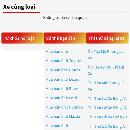
Xe cùng loại
Không có tin xe liên quan
Từ khóa nổi bật
Có thể bạn cần
Thi thử bằng lái xe
Mua bán ô tô
Ôn Tập Mô Phỏng Lái
Xe
Mua bán ô tô
Toyota
Ôn Tập Lý Thuyết Lái
Mua bán ô tô
Honda
Xe
Mua bán ô tô
Lexus
Thi Thử Mô Phỏng Lái
Mua bán ô tô
Bmw
Xe
Mua bán ô tô
Ford
Thi Thử Lái Xe Bằng A1
Mua bán ô tô
Hyundai
Thi Thử Lái Xe Bằng A2
Mua bán ô tô
Mazda
Thi Thử Lái Xe Bằng A3
Mua bán ô tô
Thi Thử Lái Xe Bằng A4