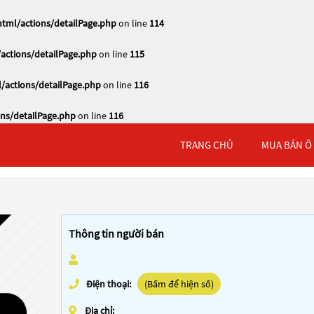
tml/actions/detailPage.php
on line
114
actions/detailPage.php
on line
115
/actions/detailPage.php
on line
116
ns/detailPage.php
on line
116
TRANG CHỦ
MUA BÁN Ô
Thông tin người bán
Điện thoại:
(Bấm để hiện số)
Địa chỉ: