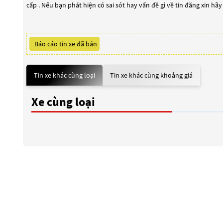
cấp . Nếu bạn phát hiện có sai sót hay vấn đề gì về tin đăng xin hã
Báo cáo tin xe đã bán
Tin xe khác cùng loại
Tin xe khác cùng khoảng giá
Xe cùng loại