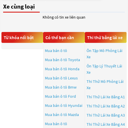
Xe cùng loại
Không có tin xe liên quan
Từ khóa nổi bật
Có thể bạn cần
Thi thử bằng lái xe
Mua bán ô tô
Ôn Tập Mô Phỏng Lái
Xe
Mua bán ô tô
Toyota
Ôn Tập Lý Thuyết Lái
Mua bán ô tô
Honda
Xe
Mua bán ô tô
Lexus
Thi Thử Mô Phỏng Lái
Mua bán ô tô
Bmw
Xe
Mua bán ô tô
Ford
Thi Thử Lái Xe Bằng A1
Mua bán ô tô
Hyundai
Thi Thử Lái Xe Bằng A2
Mua bán ô tô
Mazda
Thi Thử Lái Xe Bằng A3
Mua bán ô tô
Thi Thử Lái Xe Bằng A4