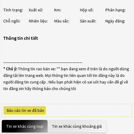
Tình trạng:
Xuất xứ:
Km:
Hộp số:
Phân hạng:
Chỗ ngồi:
Nhiên liệu:
Màu sắc:
Sản xuất:
Ngày đăng:
Thông tin chi tiết
————————————————————————
* Chú ý:
Thông tin rao bán xe: "
" bạn đang xem ở trên là do người dùng
đăng tải lên trang web. Mọi thông tin liên quan tới tin đăng này là do
người đăng tin cung cấp . Nếu bạn phát hiện có sai sót hay vấn đề gì về
tin đăng xin hãy thông báo cho chúng tôi
Báo cáo tin xe đã bán
Tin xe khác cùng loại
Tin xe khác cùng khoảng giá