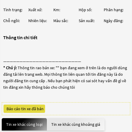
Tình trạng:
Xuất xứ:
Km:
Hộp số:
Phân hạng:
Chỗ ngồi:
Nhiên liệu:
Màu sắc:
Sản xuất:
Ngày đăng:
Thông tin chi tiết
————————————————————————
* Chú ý:
Thông tin rao bán xe: "
" bạn đang xem ở trên là do người dùng
đăng tải lên trang web. Mọi thông tin liên quan tới tin đăng này là do
người đăng tin cung cấp . Nếu bạn phát hiện có sai sót hay vấn đề gì về
tin đăng xin hãy thông báo cho chúng tôi
Báo cáo tin xe đã bán
Tin xe khác cùng loại
Tin xe khác cùng khoảng giá