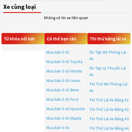
Xe cùng loại
Không có tin xe liên quan
Từ khóa nổi bật
Có thể bạn cần
Thi thử bằng lái xe
Mua bán ô tô
Ôn Tập Mô Phỏng Lái
Xe
Mua bán ô tô
Toyota
Ôn Tập Lý Thuyết Lái
Mua bán ô tô
Honda
Xe
Mua bán ô tô
Lexus
Thi Thử Mô Phỏng Lái
Mua bán ô tô
Bmw
Xe
Mua bán ô tô
Ford
Thi Thử Lái Xe Bằng A1
Mua bán ô tô
Hyundai
Thi Thử Lái Xe Bằng A2
Mua bán ô tô
Mazda
Thi Thử Lái Xe Bằng A3
Mua bán ô tô
Thi Thử Lái Xe Bằng A4