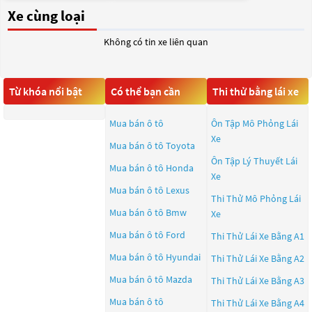
Xe cùng loại
Không có tin xe liên quan
Từ khóa nổi bật
Có thể bạn cần
Thi thử bằng lái xe
Mua bán ô tô
Ôn Tập Mô Phỏng Lái
Xe
Mua bán ô tô
Toyota
Ôn Tập Lý Thuyết Lái
Mua bán ô tô
Honda
Xe
Mua bán ô tô
Lexus
Thi Thử Mô Phỏng Lái
Mua bán ô tô
Bmw
Xe
Mua bán ô tô
Ford
Thi Thử Lái Xe Bằng A1
Mua bán ô tô
Hyundai
Thi Thử Lái Xe Bằng A2
Mua bán ô tô
Mazda
Thi Thử Lái Xe Bằng A3
Mua bán ô tô
Thi Thử Lái Xe Bằng A4