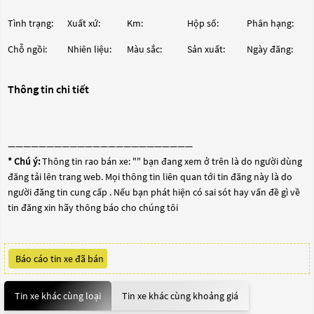
Tình trạng:
Xuất xứ:
Km:
Hộp số:
Phân hạng:
Chỗ ngồi:
Nhiên liệu:
Màu sắc:
Sản xuất:
Ngày đăng:
Thông tin chi tiết
————————————————————————
* Chú ý:
Thông tin rao bán xe: "
" bạn đang xem ở trên là do người dùng
đăng tải lên trang web. Mọi thông tin liên quan tới tin đăng này là do
người đăng tin cung cấp . Nếu bạn phát hiện có sai sót hay vấn đề gì về
tin đăng xin hãy thông báo cho chúng tôi
Báo cáo tin xe đã bán
Tin xe khác cùng loại
Tin xe khác cùng khoảng giá