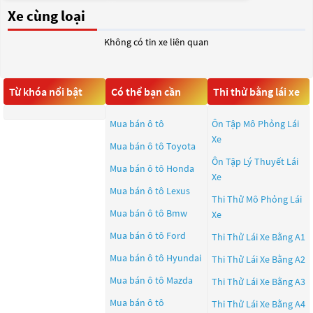
Xe cùng loại
Không có tin xe liên quan
Từ khóa nổi bật
Có thể bạn cần
Thi thử bằng lái xe
Mua bán ô tô
Ôn Tập Mô Phỏng Lái
Xe
Mua bán ô tô
Toyota
Ôn Tập Lý Thuyết Lái
Mua bán ô tô
Honda
Xe
Mua bán ô tô
Lexus
Thi Thử Mô Phỏng Lái
Mua bán ô tô
Bmw
Xe
Mua bán ô tô
Ford
Thi Thử Lái Xe Bằng A1
Mua bán ô tô
Hyundai
Thi Thử Lái Xe Bằng A2
Mua bán ô tô
Mazda
Thi Thử Lái Xe Bằng A3
Mua bán ô tô
Thi Thử Lái Xe Bằng A4