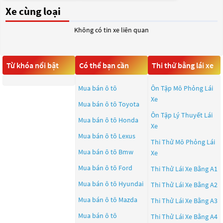
Xe cùng loại
Không có tin xe liên quan
Từ khóa nổi bật
Có thể bạn cần
Thi thử bằng lái xe
Mua bán ô tô
Ôn Tập Mô Phỏng Lái
Xe
Mua bán ô tô
Toyota
Ôn Tập Lý Thuyết Lái
Mua bán ô tô
Honda
Xe
Mua bán ô tô
Lexus
Thi Thử Mô Phỏng Lái
Mua bán ô tô
Bmw
Xe
Mua bán ô tô
Ford
Thi Thử Lái Xe Bằng A1
Mua bán ô tô
Hyundai
Thi Thử Lái Xe Bằng A2
Mua bán ô tô
Mazda
Thi Thử Lái Xe Bằng A3
Mua bán ô tô
Thi Thử Lái Xe Bằng A4