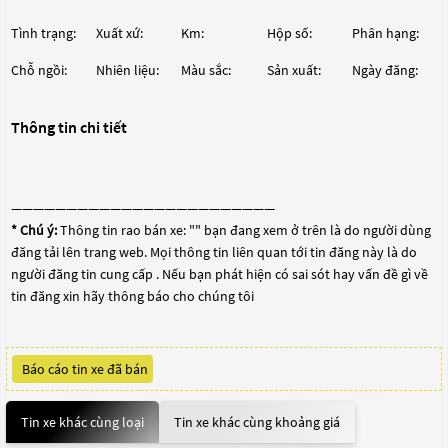
Tình trạng:
Xuất xứ:
Km:
Hộp số:
Phân hạng:
Chỗ ngồi:
Nhiên liệu:
Màu sắc:
Sản xuất:
Ngày đăng:
Thông tin chi tiết
————————————————————————
* Chú ý:
Thông tin rao bán xe: "
" bạn đang xem ở trên là do người dùng
đăng tải lên trang web. Mọi thông tin liên quan tới tin đăng này là do
người đăng tin cung cấp . Nếu bạn phát hiện có sai sót hay vấn đề gì về
tin đăng xin hãy thông báo cho chúng tôi
Báo cáo tin xe đã bán
Tin xe khác cùng loại
Tin xe khác cùng khoảng giá