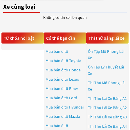
Xe cùng loại
Không có tin xe liên quan
Từ khóa nổi bật
Có thể bạn cần
Thi thử bằng lái xe
Mua bán ô tô
Ôn Tập Mô Phỏng Lái
Xe
Mua bán ô tô
Toyota
Ôn Tập Lý Thuyết Lái
Mua bán ô tô
Honda
Xe
Mua bán ô tô
Lexus
Thi Thử Mô Phỏng Lái
Mua bán ô tô
Bmw
Xe
Mua bán ô tô
Ford
Thi Thử Lái Xe Bằng A1
Mua bán ô tô
Hyundai
Thi Thử Lái Xe Bằng A2
Mua bán ô tô
Mazda
Thi Thử Lái Xe Bằng A3
Mua bán ô tô
Thi Thử Lái Xe Bằng A4