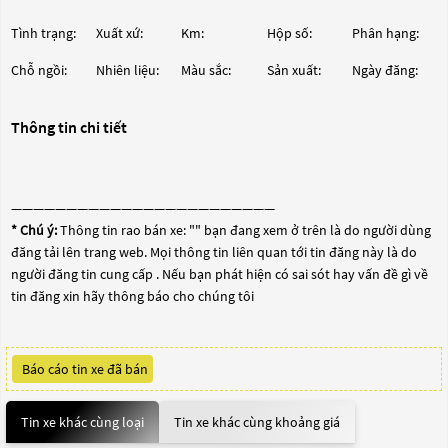
Tình trạng:
Xuất xứ:
Km:
Hộp số:
Phân hạng:
Chỗ ngồi:
Nhiên liệu:
Màu sắc:
Sản xuất:
Ngày đăng:
Thông tin chi tiết
————————————————————————
* Chú ý:
Thông tin rao bán xe: "
" bạn đang xem ở trên là do người dùng
đăng tải lên trang web. Mọi thông tin liên quan tới tin đăng này là do
người đăng tin cung cấp . Nếu bạn phát hiện có sai sót hay vấn đề gì về
tin đăng xin hãy thông báo cho chúng tôi
Báo cáo tin xe đã bán
Tin xe khác cùng loại
Tin xe khác cùng khoảng giá