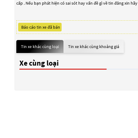
cấp . Nếu bạn phát hiện có sai sót hay vấn đề gì về tin đăng xin hã
Báo cáo tin xe đã bán
Tin xe khác cùng loại
Tin xe khác cùng khoảng giá
Xe cùng loại