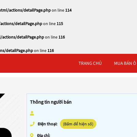
tml/actions/detailPage.php
on line
114
actions/detailPage.php
on line
115
/actions/detailPage.php
on line
116
ns/detailPage.php
on line
116
TRANG CHỦ
MUA BÁN Ô
Thông tin người bán
Điện thoại:
(Bấm để hiện số)
Địa chỉ: