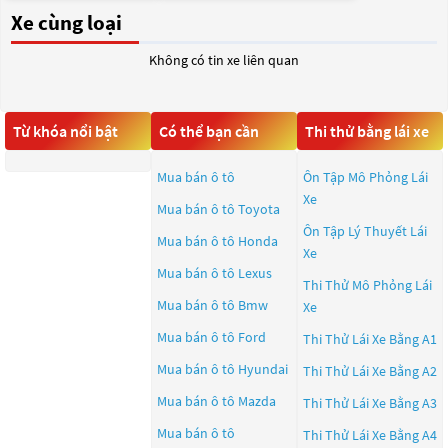
Xe cùng loại
Không có tin xe liên quan
Từ khóa nổi bật
Có thể bạn cần
Thi thử bằng lái xe
Mua bán ô tô
Ôn Tập Mô Phỏng Lái
Xe
Mua bán ô tô
Toyota
Ôn Tập Lý Thuyết Lái
Mua bán ô tô
Honda
Xe
Mua bán ô tô
Lexus
Thi Thử Mô Phỏng Lái
Mua bán ô tô
Bmw
Xe
Mua bán ô tô
Ford
Thi Thử Lái Xe Bằng A1
Mua bán ô tô
Hyundai
Thi Thử Lái Xe Bằng A2
Mua bán ô tô
Mazda
Thi Thử Lái Xe Bằng A3
Mua bán ô tô
Thi Thử Lái Xe Bằng A4