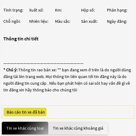
Tình trạng:
Xuất xứ:
Km:
Hộp số:
Phân hạng:
Chỗ ngồi:
Nhiên liệu:
Màu sắc:
Sản xuất:
Ngày đăng:
Thông tin chi tiết
————————————————————————
* Chú ý:
Thông tin rao bán xe: "
" bạn đang xem ở trên là do người dùng
đăng tải lên trang web. Mọi thông tin liên quan tới tin đăng này là do
người đăng tin cung cấp . Nếu bạn phát hiện có sai sót hay vấn đề gì về
tin đăng xin hãy thông báo cho chúng tôi
Báo cáo tin xe đã bán
Tin xe khác cùng loại
Tin xe khác cùng khoảng giá