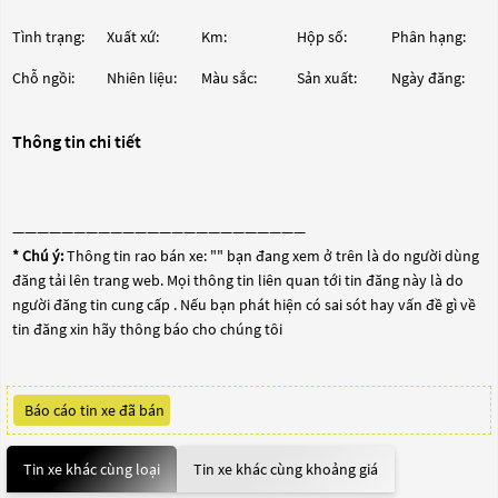
Tình trạng:
Xuất xứ:
Km:
Hộp số:
Phân hạng:
Chỗ ngồi:
Nhiên liệu:
Màu sắc:
Sản xuất:
Ngày đăng:
Thông tin chi tiết
————————————————————————
* Chú ý:
Thông tin rao bán xe: "
" bạn đang xem ở trên là do người dùng
đăng tải lên trang web. Mọi thông tin liên quan tới tin đăng này là do
người đăng tin cung cấp . Nếu bạn phát hiện có sai sót hay vấn đề gì về
tin đăng xin hãy thông báo cho chúng tôi
Báo cáo tin xe đã bán
Tin xe khác cùng loại
Tin xe khác cùng khoảng giá