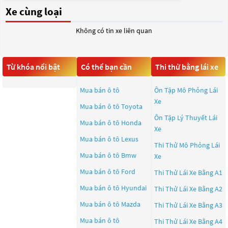
Xe cùng loại
Không có tin xe liên quan
Từ khóa nổi bật
Có thể bạn cần
Thi thử bằng lái xe
Mua bán ô tô
Ôn Tập Mô Phỏng Lái
Xe
Mua bán ô tô
Toyota
Ôn Tập Lý Thuyết Lái
Mua bán ô tô
Honda
Xe
Mua bán ô tô
Lexus
Thi Thử Mô Phỏng Lái
Mua bán ô tô
Bmw
Xe
Mua bán ô tô
Ford
Thi Thử Lái Xe Bằng A1
Mua bán ô tô
Hyundai
Thi Thử Lái Xe Bằng A2
Mua bán ô tô
Mazda
Thi Thử Lái Xe Bằng A3
Mua bán ô tô
Thi Thử Lái Xe Bằng A4