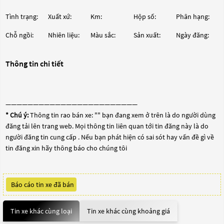
Tình trạng:
Xuất xứ:
Km:
Hộp số:
Phân hạng:
Chỗ ngồi:
Nhiên liệu:
Màu sắc:
Sản xuất:
Ngày đăng:
Thông tin chi tiết
————————————————————————
* Chú ý:
Thông tin rao bán xe: "
" bạn đang xem ở trên là do người dùng
đăng tải lên trang web. Mọi thông tin liên quan tới tin đăng này là do
người đăng tin cung cấp . Nếu bạn phát hiện có sai sót hay vấn đề gì về
tin đăng xin hãy thông báo cho chúng tôi
Báo cáo tin xe đã bán
Tin xe khác cùng loại
Tin xe khác cùng khoảng giá