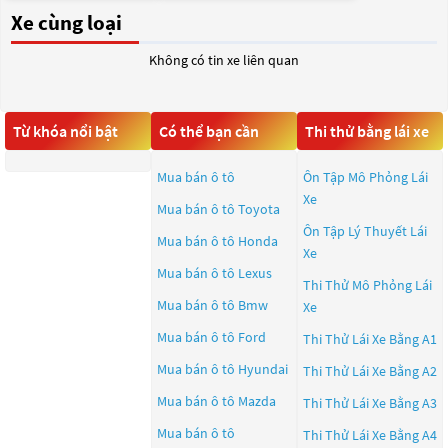
Xe cùng loại
Không có tin xe liên quan
Từ khóa nổi bật
Có thể bạn cần
Thi thử bằng lái xe
Mua bán ô tô
Ôn Tập Mô Phỏng Lái
Xe
Mua bán ô tô
Toyota
Ôn Tập Lý Thuyết Lái
Mua bán ô tô
Honda
Xe
Mua bán ô tô
Lexus
Thi Thử Mô Phỏng Lái
Mua bán ô tô
Bmw
Xe
Mua bán ô tô
Ford
Thi Thử Lái Xe Bằng A1
Mua bán ô tô
Hyundai
Thi Thử Lái Xe Bằng A2
Mua bán ô tô
Mazda
Thi Thử Lái Xe Bằng A3
Mua bán ô tô
Thi Thử Lái Xe Bằng A4