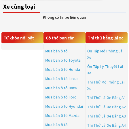
Xe cùng loại
Không có tin xe liên quan
Từ khóa nổi bật
Có thể bạn cần
Thi thử bằng lái xe
Mua bán ô tô
Ôn Tập Mô Phỏng Lái
Xe
Mua bán ô tô
Toyota
Ôn Tập Lý Thuyết Lái
Mua bán ô tô
Honda
Xe
Mua bán ô tô
Lexus
Thi Thử Mô Phỏng Lái
Mua bán ô tô
Bmw
Xe
Mua bán ô tô
Ford
Thi Thử Lái Xe Bằng A1
Mua bán ô tô
Hyundai
Thi Thử Lái Xe Bằng A2
Mua bán ô tô
Mazda
Thi Thử Lái Xe Bằng A3
Mua bán ô tô
Thi Thử Lái Xe Bằng A4