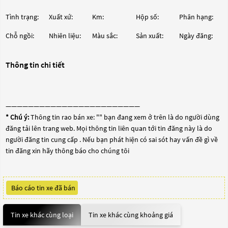
Tình trạng:
Xuất xứ:
Km:
Hộp số:
Phân hạng:
Chỗ ngồi:
Nhiên liệu:
Màu sắc:
Sản xuất:
Ngày đăng:
Thông tin chi tiết
————————————————————————
* Chú ý:
Thông tin rao bán xe: "
" bạn đang xem ở trên là do người dùng
đăng tải lên trang web. Mọi thông tin liên quan tới tin đăng này là do
người đăng tin cung cấp . Nếu bạn phát hiện có sai sót hay vấn đề gì về
tin đăng xin hãy thông báo cho chúng tôi
Báo cáo tin xe đã bán
Tin xe khác cùng loại
Tin xe khác cùng khoảng giá