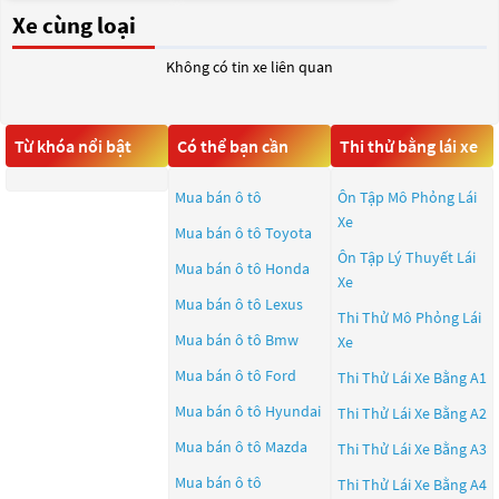
Xe cùng loại
Không có tin xe liên quan
Từ khóa nổi bật
Có thể bạn cần
Thi thử bằng lái xe
Mua bán ô tô
Ôn Tập Mô Phỏng Lái
Xe
Mua bán ô tô
Toyota
Ôn Tập Lý Thuyết Lái
Mua bán ô tô
Honda
Xe
Mua bán ô tô
Lexus
Thi Thử Mô Phỏng Lái
Mua bán ô tô
Bmw
Xe
Mua bán ô tô
Ford
Thi Thử Lái Xe Bằng A1
Mua bán ô tô
Hyundai
Thi Thử Lái Xe Bằng A2
Mua bán ô tô
Mazda
Thi Thử Lái Xe Bằng A3
Mua bán ô tô
Thi Thử Lái Xe Bằng A4