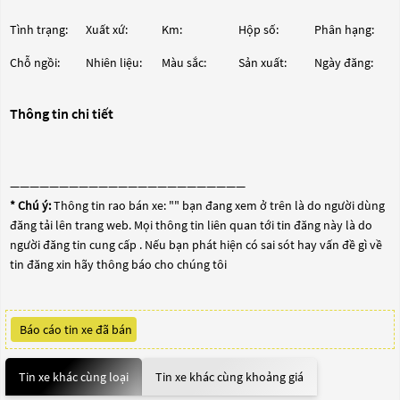
Tình trạng:
Xuất xứ:
Km:
Hộp số:
Phân hạng:
Chỗ ngồi:
Nhiên liệu:
Màu sắc:
Sản xuất:
Ngày đăng:
Thông tin chi tiết
————————————————————————
* Chú ý:
Thông tin rao bán xe: "
" bạn đang xem ở trên là do người dùng
đăng tải lên trang web. Mọi thông tin liên quan tới tin đăng này là do
người đăng tin cung cấp . Nếu bạn phát hiện có sai sót hay vấn đề gì về
tin đăng xin hãy thông báo cho chúng tôi
Báo cáo tin xe đã bán
Tin xe khác cùng loại
Tin xe khác cùng khoảng giá