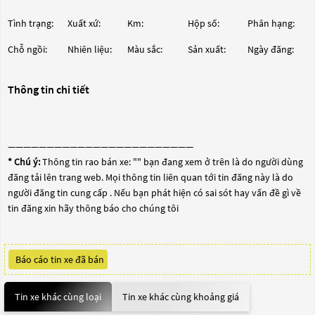
Tình trạng:
Xuất xứ:
Km:
Hộp số:
Phân hạng:
Chỗ ngồi:
Nhiên liệu:
Màu sắc:
Sản xuất:
Ngày đăng:
Thông tin chi tiết
————————————————————————
* Chú ý:
Thông tin rao bán xe: "
" bạn đang xem ở trên là do người dùng
đăng tải lên trang web. Mọi thông tin liên quan tới tin đăng này là do
người đăng tin cung cấp . Nếu bạn phát hiện có sai sót hay vấn đề gì về
tin đăng xin hãy thông báo cho chúng tôi
Báo cáo tin xe đã bán
Tin xe khác cùng loại
Tin xe khác cùng khoảng giá