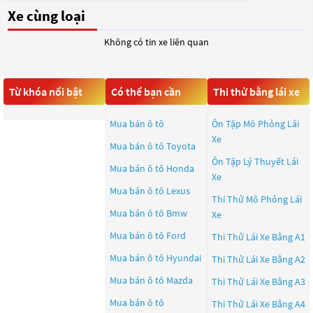
Xe cùng loại
Không có tin xe liên quan
Từ khóa nổi bật
Có thể bạn cần
Thi thử bằng lái xe
Mua bán ô tô
Ôn Tập Mô Phỏng Lái
Xe
Mua bán ô tô
Toyota
Ôn Tập Lý Thuyết Lái
Mua bán ô tô
Honda
Xe
Mua bán ô tô
Lexus
Thi Thử Mô Phỏng Lái
Mua bán ô tô
Bmw
Xe
Mua bán ô tô
Ford
Thi Thử Lái Xe Bằng A1
Mua bán ô tô
Hyundai
Thi Thử Lái Xe Bằng A2
Mua bán ô tô
Mazda
Thi Thử Lái Xe Bằng A3
Mua bán ô tô
Thi Thử Lái Xe Bằng A4