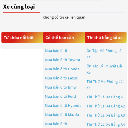
Xe cùng loại
Không có tin xe liên quan
Từ khóa nổi bật
Có thể bạn cần
Thi thử bằng lái xe
Mua bán ô tô
Ôn Tập Mô Phỏng Lái
Xe
Mua bán ô tô
Toyota
Ôn Tập Lý Thuyết Lái
Mua bán ô tô
Honda
Xe
Mua bán ô tô
Lexus
Thi Thử Mô Phỏng Lái
Mua bán ô tô
Bmw
Xe
Mua bán ô tô
Ford
Thi Thử Lái Xe Bằng A1
Mua bán ô tô
Hyundai
Thi Thử Lái Xe Bằng A2
Mua bán ô tô
Mazda
Thi Thử Lái Xe Bằng A3
Mua bán ô tô
Thi Thử Lái Xe Bằng A4