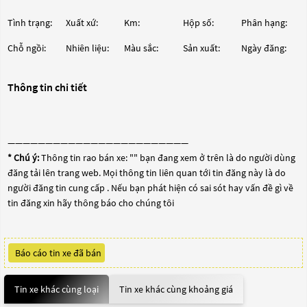
Tình trạng:
Xuất xứ:
Km:
Hộp số:
Phân hạng:
Chỗ ngồi:
Nhiên liệu:
Màu sắc:
Sản xuất:
Ngày đăng:
Thông tin chi tiết
————————————————————————
* Chú ý:
Thông tin rao bán xe: "
" bạn đang xem ở trên là do người dùng
đăng tải lên trang web. Mọi thông tin liên quan tới tin đăng này là do
người đăng tin cung cấp . Nếu bạn phát hiện có sai sót hay vấn đề gì về
tin đăng xin hãy thông báo cho chúng tôi
Báo cáo tin xe đã bán
Tin xe khác cùng loại
Tin xe khác cùng khoảng giá