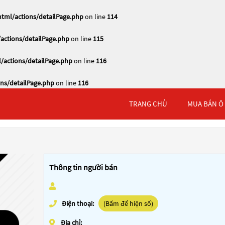
tml/actions/detailPage.php
on line
114
actions/detailPage.php
on line
115
/actions/detailPage.php
on line
116
ns/detailPage.php
on line
116
TRANG CHỦ
MUA BÁN Ô
Thông tin người bán
Điện thoại:
(Bấm để hiện số)
Địa chỉ: