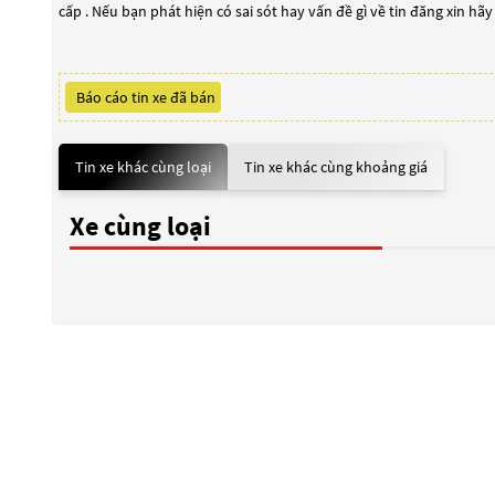
cấp . Nếu bạn phát hiện có sai sót hay vấn đề gì về tin đăng xin hã
Báo cáo tin xe đã bán
Tin xe khác cùng loại
Tin xe khác cùng khoảng giá
Xe cùng loại