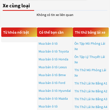
Xe cùng loại
Không có tin xe liên quan
Từ khóa nổi bật
Có thể bạn cần
Thi thử bằng lái xe
Mua bán ô tô
Ôn Tập Mô Phỏng Lái
Xe
Mua bán ô tô
Toyota
Ôn Tập Lý Thuyết Lái
Mua bán ô tô
Honda
Xe
Mua bán ô tô
Lexus
Thi Thử Mô Phỏng Lái
Mua bán ô tô
Bmw
Xe
Mua bán ô tô
Ford
Thi Thử Lái Xe Bằng A1
Mua bán ô tô
Hyundai
Thi Thử Lái Xe Bằng A2
Mua bán ô tô
Mazda
Thi Thử Lái Xe Bằng A3
Mua bán ô tô
Thi Thử Lái Xe Bằng A4