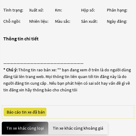
Tình trạng:
Xuất xứ:
Km:
Hộp số:
Phân hạng:
Chỗ ngồi:
Nhiên liệu:
Màu sắc:
Sản xuất:
Ngày đăng:
Thông tin chi tiết
————————————————————————
* Chú ý:
Thông tin rao bán xe: "
" bạn đang xem ở trên là do người dùng
đăng tải lên trang web. Mọi thông tin liên quan tới tin đăng này là do
người đăng tin cung cấp . Nếu bạn phát hiện có sai sót hay vấn đề gì về
tin đăng xin hãy thông báo cho chúng tôi
Báo cáo tin xe đã bán
Tin xe khác cùng loại
Tin xe khác cùng khoảng giá