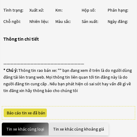
Tình trạng:
Xuất xứ:
Km:
Hộp số:
Phân hạng:
Chỗ ngồi:
Nhiên liệu:
Màu sắc:
Sản xuất:
Ngày đăng:
Thông tin chi tiết
————————————————————————
* Chú ý:
Thông tin rao bán xe: "
" bạn đang xem ở trên là do người dùng
đăng tải lên trang web. Mọi thông tin liên quan tới tin đăng này là do
người đăng tin cung cấp . Nếu bạn phát hiện có sai sót hay vấn đề gì về
tin đăng xin hãy thông báo cho chúng tôi
Báo cáo tin xe đã bán
Tin xe khác cùng loại
Tin xe khác cùng khoảng giá