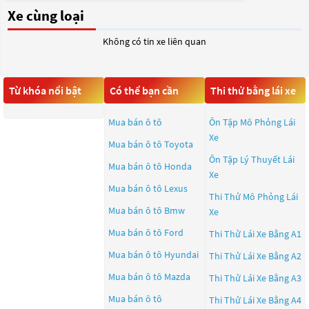
Xe cùng loại
Không có tin xe liên quan
Từ khóa nổi bật
Có thể bạn cần
Thi thử bằng lái xe
Mua bán ô tô
Ôn Tập Mô Phỏng Lái
Xe
Mua bán ô tô
Toyota
Ôn Tập Lý Thuyết Lái
Mua bán ô tô
Honda
Xe
Mua bán ô tô
Lexus
Thi Thử Mô Phỏng Lái
Mua bán ô tô
Bmw
Xe
Mua bán ô tô
Ford
Thi Thử Lái Xe Bằng A1
Mua bán ô tô
Hyundai
Thi Thử Lái Xe Bằng A2
Mua bán ô tô
Mazda
Thi Thử Lái Xe Bằng A3
Mua bán ô tô
Thi Thử Lái Xe Bằng A4