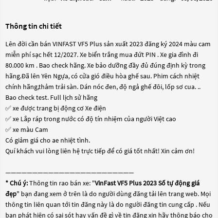
Thông tin chi tiết
Lên đời cần bán VINFAST VF5 Plus sản xuất 2023 đăng ký 2024 màu cam
miễn phí sạc hết 12/2027. Xe biển trắng mua đứt PIN . Xe gia đình đi
80.000 km . Bao check hãng. Xe bảo dưỡng đầy đủ đúng định kỳ trong
hãng.Đã lên Yên Ngựa, có cửa gió điều hòa ghế sau. Phim cách nhiệt
chính hãng,thảm trải sàn. Dán nóc đen, độ ngả ghế đôi, lốp sơ cua. ..
Bao check test. Full lịch sử hãng
✅ xe được trang bị động cơ Xe điện
✅ xe Lắp ráp trong nước có độ tín nhiệm của người Việt cao
✅ xe màu Cam
Có giảm giá cho ae nhiệt tình.
Quí khách vui lòng liên hệ trực tiếp để có giá tốt nhất! Xin cảm ơn!
————————————————————————
* Chú ý:
Thông tin rao bán xe: "
VinFast VF5 Plus 2023 Số tự động giá
đẹp
" bạn đang xem ở trên là do người dùng đăng tải lên trang web. Mọi
thông tin liên quan tới tin đăng này là do người đăng tin cung cấp . Nếu
bạn phát hiện có sai sót hay vấn đề gì về tin đăng xin hãy thông báo cho