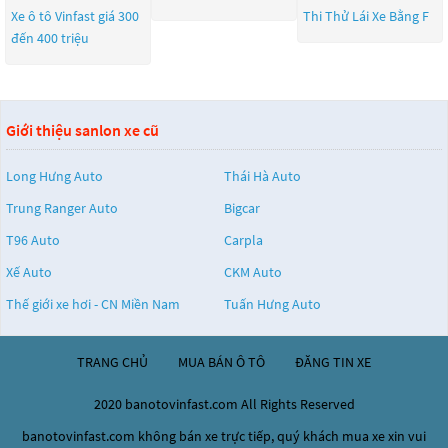
Xe ô tô Vinfast giá 300
Thi Thử Lái Xe Bằng F
đến 400 triệu
Giới thiệu sanlon xe cũ
Long Hưng Auto
Thái Hà Auto
Trung Ranger Auto
Bigcar
T96 Auto
Carpla
Xế Auto
CKM Auto
Thế giới xe hơi - CN Miền Nam
Tuấn Hưng Auto
TRANG CHỦ
MUA BÁN Ô TÔ
ĐĂNG TIN XE
2020 banotovinfast.com All Rights Reserved
banotovinfast.com không bán xe trực tiếp, quý khách mua xe xin vui