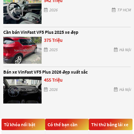
542 Triệu
2026
TP HCM
Cần bán VinFast VF5 Plus 2025 xe đẹp
375 Triệu
2025
Hà Nội
Bán xe VinFast VF5 Plus 2026 đẹp xuất sắc
455 Triệu
2026
Hà Nội
Từ khóa nổi bật
Có thể bạn cần
Thi thử bằng lái xe