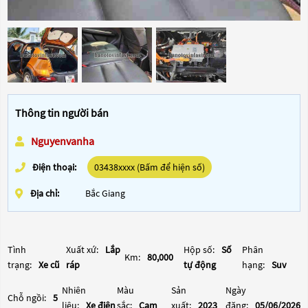
Thông tin người bán
Nguyenvanha
Điện thoại:
03438xxxx (Bấm để hiện số)
Địa chỉ:
Bắc Giang
Tình
Xuất xứ:
Lắp
Hộp số:
Số
Phân
Km:
80,000
trạng:
Xe cũ
ráp
tự động
hạng:
Suv
Nhiên
Màu
Sản
Ngày
Chỗ ngồi:
5
liệu:
Xe điện
sắc:
Cam
xuất:
2023
đăng:
05/06/2026