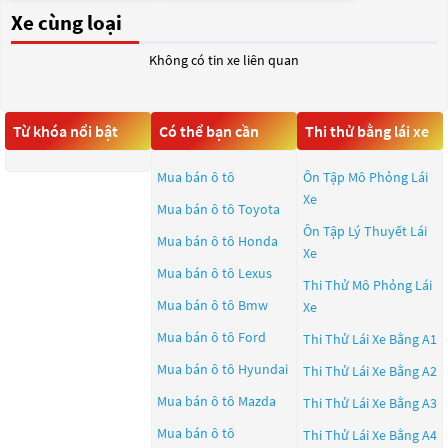
Xe cùng loại
Không có tin xe liên quan
Từ khóa nổi bật
Có thể bạn cần
Thi thử bằng lái xe
Mua bán ô tô
Ôn Tập Mô Phỏng Lái
Xe
Mua bán ô tô
Toyota
Ôn Tập Lý Thuyết Lái
Mua bán ô tô
Honda
Xe
Mua bán ô tô
Lexus
Thi Thử Mô Phỏng Lái
Mua bán ô tô
Bmw
Xe
Mua bán ô tô
Ford
Thi Thử Lái Xe Bằng A1
Mua bán ô tô
Hyundai
Thi Thử Lái Xe Bằng A2
Mua bán ô tô
Mazda
Thi Thử Lái Xe Bằng A3
Mua bán ô tô
Thi Thử Lái Xe Bằng A4