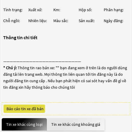
Tình trạng:
Xuất xứ:
Km:
Hộp số:
Phân hạng:
Chỗ ngồi:
Nhiên liệu:
Màu sắc:
Sản xuất:
Ngày đăng:
Thông tin chi tiết
————————————————————————
* Chú ý:
Thông tin rao bán xe: "
" bạn đang xem ở trên là do người dùng
đăng tải lên trang web. Mọi thông tin liên quan tới tin đăng này là do
người đăng tin cung cấp . Nếu bạn phát hiện có sai sót hay vấn đề gì về
tin đăng xin hãy thông báo cho chúng tôi
Báo cáo tin xe đã bán
Tin xe khác cùng loại
Tin xe khác cùng khoảng giá