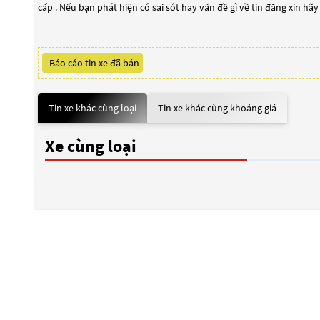
cấp . Nếu bạn phát hiện có sai sót hay vấn đề gì về tin đăng xin hã
Báo cáo tin xe đã bán
Tin xe khác cùng loại
Tin xe khác cùng khoảng giá
Xe cùng loại