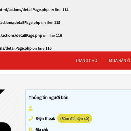
tml/actions/detailPage.php
on line
114
actions/detailPage.php
on line
115
/actions/detailPage.php
on line
116
ns/detailPage.php
on line
116
TRANG CHỦ
MUA BÁN Ô
Thông tin người bán
Điện thoại:
(Bấm để hiện số)
Địa chỉ: