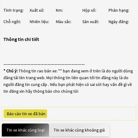
Tình trạng:
Xuất xứ:
Km:
Hộp số:
Phân hạng:
Chỗ ngồi:
Nhiên liệu:
Màu sắc:
Sản xuất:
Ngày đăng:
Thông tin chi tiết
————————————————————————
* Chú ý:
Thông tin rao bán xe: "
" bạn đang xem ở trên là do người dùng
đăng tải lên trang web. Mọi thông tin liên quan tới tin đăng này là do
người đăng tin cung cấp . Nếu bạn phát hiện có sai sót hay vấn đề gì về
tin đăng xin hãy thông báo cho chúng tôi
Báo cáo tin xe đã bán
Tin xe khác cùng loại
Tin xe khác cùng khoảng giá