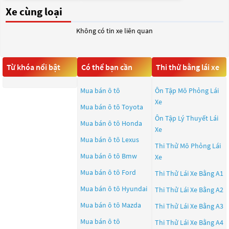
Xe cùng loại
Không có tin xe liên quan
Từ khóa nổi bật
Có thể bạn cần
Thi thử bằng lái xe
Mua bán ô tô
Ôn Tập Mô Phỏng Lái
Xe
Mua bán ô tô
Toyota
Ôn Tập Lý Thuyết Lái
Mua bán ô tô
Honda
Xe
Mua bán ô tô
Lexus
Thi Thử Mô Phỏng Lái
Mua bán ô tô
Bmw
Xe
Mua bán ô tô
Ford
Thi Thử Lái Xe Bằng A1
Mua bán ô tô
Hyundai
Thi Thử Lái Xe Bằng A2
Mua bán ô tô
Mazda
Thi Thử Lái Xe Bằng A3
Mua bán ô tô
Thi Thử Lái Xe Bằng A4