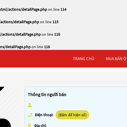
tml/actions/detailPage.php
on line
114
actions/detailPage.php
on line
115
/actions/detailPage.php
on line
116
ns/detailPage.php
on line
116
TRANG CHỦ
MUA BÁN Ô
Thông tin người bán
Điện thoại:
(Bấm để hiện số)
Địa chỉ: