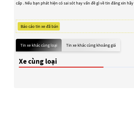
cấp . Nếu bạn phát hiện có sai sót hay vấn đề gì về tin đăng xin hã
Báo cáo tin xe đã bán
Tin xe khác cùng loại
Tin xe khác cùng khoảng giá
Xe cùng loại