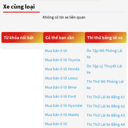
Xe cùng loại
Không có tin xe liên quan
Từ khóa nổi bật
Có thể bạn cần
Thi thử bằng lái xe
Mua bán ô tô
Ôn Tập Mô Phỏng Lái
Xe
Mua bán ô tô
Toyota
Ôn Tập Lý Thuyết Lái
Mua bán ô tô
Honda
Xe
Mua bán ô tô
Lexus
Thi Thử Mô Phỏng Lái
Mua bán ô tô
Bmw
Xe
Mua bán ô tô
Ford
Thi Thử Lái Xe Bằng A1
Mua bán ô tô
Hyundai
Thi Thử Lái Xe Bằng A2
Mua bán ô tô
Mazda
Thi Thử Lái Xe Bằng A3
Mua bán ô tô
Thi Thử Lái Xe Bằng A4