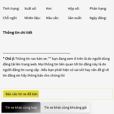
Tình trạng:
Xuất xứ:
Km:
Hộp số:
Phân hạng:
Chỗ ngồi:
Nhiên liệu:
Màu sắc:
Sản xuất:
Ngày đăng:
Thông tin chi tiết
————————————————————————
* Chú ý:
Thông tin rao bán xe: "
" bạn đang xem ở trên là do người dùng
đăng tải lên trang web. Mọi thông tin liên quan tới tin đăng này là do
người đăng tin cung cấp . Nếu bạn phát hiện có sai sót hay vấn đề gì về
tin đăng xin hãy thông báo cho chúng tôi
Báo cáo tin xe đã bán
Tin xe khác cùng loại
Tin xe khác cùng khoảng giá