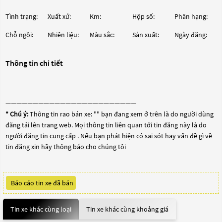
Tình trạng:
Xuất xứ:
Km:
Hộp số:
Phân hạng:
Chỗ ngồi:
Nhiên liệu:
Màu sắc:
Sản xuất:
Ngày đăng:
Thông tin chi tiết
————————————————————————
* Chú ý:
Thông tin rao bán xe: "
" bạn đang xem ở trên là do người dùng
đăng tải lên trang web. Mọi thông tin liên quan tới tin đăng này là do
người đăng tin cung cấp . Nếu bạn phát hiện có sai sót hay vấn đề gì về
tin đăng xin hãy thông báo cho chúng tôi
Báo cáo tin xe đã bán
Tin xe khác cùng loại
Tin xe khác cùng khoảng giá