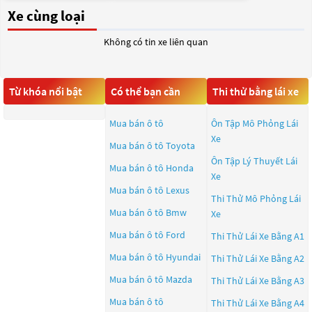
Xe cùng loại
Không có tin xe liên quan
Từ khóa nổi bật
Có thể bạn cần
Thi thử bằng lái xe
Mua bán ô tô
Ôn Tập Mô Phỏng Lái
Xe
Mua bán ô tô
Toyota
Ôn Tập Lý Thuyết Lái
Mua bán ô tô
Honda
Xe
Mua bán ô tô
Lexus
Thi Thử Mô Phỏng Lái
Mua bán ô tô
Bmw
Xe
Mua bán ô tô
Ford
Thi Thử Lái Xe Bằng A1
Mua bán ô tô
Hyundai
Thi Thử Lái Xe Bằng A2
Mua bán ô tô
Mazda
Thi Thử Lái Xe Bằng A3
Mua bán ô tô
Thi Thử Lái Xe Bằng A4