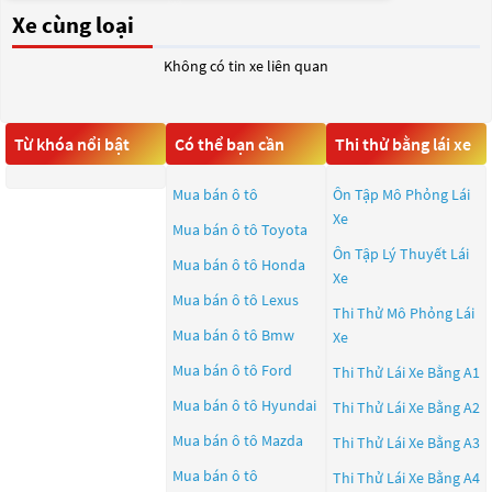
Xe cùng loại
Không có tin xe liên quan
Từ khóa nổi bật
Có thể bạn cần
Thi thử bằng lái xe
Mua bán ô tô
Ôn Tập Mô Phỏng Lái
Xe
Mua bán ô tô
Toyota
Ôn Tập Lý Thuyết Lái
Mua bán ô tô
Honda
Xe
Mua bán ô tô
Lexus
Thi Thử Mô Phỏng Lái
Mua bán ô tô
Bmw
Xe
Mua bán ô tô
Ford
Thi Thử Lái Xe Bằng A1
Mua bán ô tô
Hyundai
Thi Thử Lái Xe Bằng A2
Mua bán ô tô
Mazda
Thi Thử Lái Xe Bằng A3
Mua bán ô tô
Thi Thử Lái Xe Bằng A4