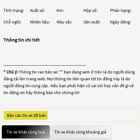
Tình trạng:
Xuất xứ:
Km:
Hộp số:
Phân hạng:
Chỗ ngồi:
Nhiên liệu:
Màu sắc:
Sản xuất:
Ngày đăng:
Thông tin chi tiết
————————————————————————
* Chú ý:
Thông tin rao bán xe: "
" bạn đang xem ở trên là do người dùng
đăng tải lên trang web. Mọi thông tin liên quan tới tin đăng này là do
người đăng tin cung cấp . Nếu bạn phát hiện có sai sót hay vấn đề gì về
tin đăng xin hãy thông báo cho chúng tôi
Báo cáo tin xe đã bán
Tin xe khác cùng loại
Tin xe khác cùng khoảng giá