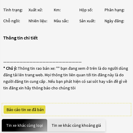
Tình trạng:
Xuất xứ:
Km:
Hộp số:
Phân hạng:
Chỗ ngồi:
Nhiên liệu:
Màu sắc:
Sản xuất:
Ngày đăng:
Thông tin chi tiết
————————————————————————
* Chú ý:
Thông tin rao bán xe: "
" bạn đang xem ở trên là do người dùng
đăng tải lên trang web. Mọi thông tin liên quan tới tin đăng này là do
người đăng tin cung cấp . Nếu bạn phát hiện có sai sót hay vấn đề gì về
tin đăng xin hãy thông báo cho chúng tôi
Báo cáo tin xe đã bán
Tin xe khác cùng loại
Tin xe khác cùng khoảng giá