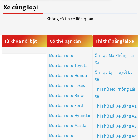
Xe cùng loại
Không có tin xe liên quan
Từ khóa nổi bật
Có thể bạn cần
Thi thử bằng lái xe
Mua bán ô tô
Ôn Tập Mô Phỏng Lái
Xe
Mua bán ô tô
Toyota
Ôn Tập Lý Thuyết Lái
Mua bán ô tô
Honda
Xe
Mua bán ô tô
Lexus
Thi Thử Mô Phỏng Lái
Mua bán ô tô
Bmw
Xe
Mua bán ô tô
Ford
Thi Thử Lái Xe Bằng A1
Mua bán ô tô
Hyundai
Thi Thử Lái Xe Bằng A2
Mua bán ô tô
Mazda
Thi Thử Lái Xe Bằng A3
Mua bán ô tô
Thi Thử Lái Xe Bằng A4