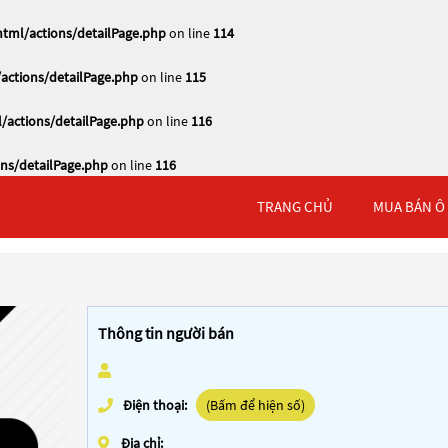
tml/actions/detailPage.php
on line
114
actions/detailPage.php
on line
115
/actions/detailPage.php
on line
116
ns/detailPage.php
on line
116
TRANG CHỦ
MUA BÁN Ô
Thông tin người bán
Điện thoại:
(Bấm để hiện số)
Địa chỉ: