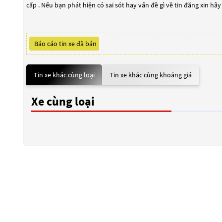
cấp . Nếu bạn phát hiện có sai sót hay vấn đề gì về tin đăng xin hã
Báo cáo tin xe đã bán
Tin xe khác cùng loại
Tin xe khác cùng khoảng giá
Xe cùng loại