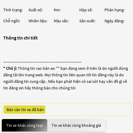
Tình trạng:
Xuất xứ:
Km:
Hộp số:
Phân hạng:
Chỗ ngồi:
Nhiên liệu:
Màu sắc:
Sản xuất:
Ngày đăng:
Thông tin chi tiết
————————————————————————
* Chú ý:
Thông tin rao bán xe: "
" bạn đang xem ở trên là do người dùng
đăng tải lên trang web. Mọi thông tin liên quan tới tin đăng này là do
người đăng tin cung cấp . Nếu bạn phát hiện có sai sót hay vấn đề gì về
tin đăng xin hãy thông báo cho chúng tôi
Báo cáo tin xe đã bán
Tin xe khác cùng loại
Tin xe khác cùng khoảng giá