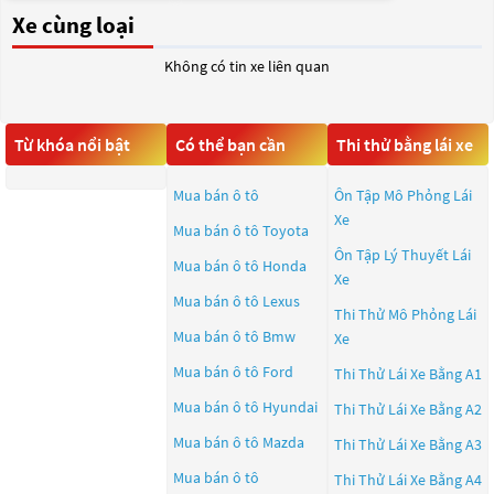
Xe cùng loại
Không có tin xe liên quan
Từ khóa nổi bật
Có thể bạn cần
Thi thử bằng lái xe
Mua bán ô tô
Ôn Tập Mô Phỏng Lái
Xe
Mua bán ô tô
Toyota
Ôn Tập Lý Thuyết Lái
Mua bán ô tô
Honda
Xe
Mua bán ô tô
Lexus
Thi Thử Mô Phỏng Lái
Mua bán ô tô
Bmw
Xe
Mua bán ô tô
Ford
Thi Thử Lái Xe Bằng A1
Mua bán ô tô
Hyundai
Thi Thử Lái Xe Bằng A2
Mua bán ô tô
Mazda
Thi Thử Lái Xe Bằng A3
Mua bán ô tô
Thi Thử Lái Xe Bằng A4