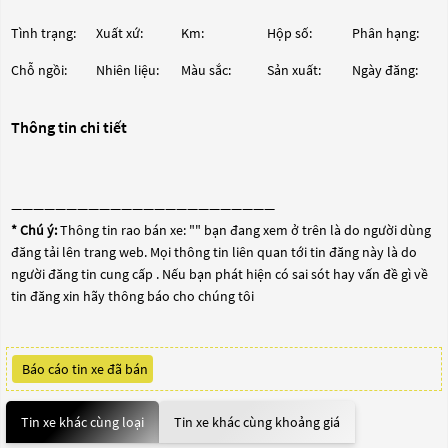
Tình trạng:
Xuất xứ:
Km:
Hộp số:
Phân hạng:
Chỗ ngồi:
Nhiên liệu:
Màu sắc:
Sản xuất:
Ngày đăng:
Thông tin chi tiết
————————————————————————
* Chú ý:
Thông tin rao bán xe: "
" bạn đang xem ở trên là do người dùng
đăng tải lên trang web. Mọi thông tin liên quan tới tin đăng này là do
người đăng tin cung cấp . Nếu bạn phát hiện có sai sót hay vấn đề gì về
tin đăng xin hãy thông báo cho chúng tôi
Báo cáo tin xe đã bán
Tin xe khác cùng loại
Tin xe khác cùng khoảng giá