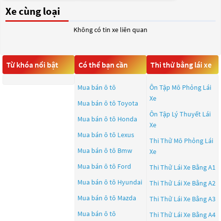
Xe cùng loại
Không có tin xe liên quan
Từ khóa nổi bật
Có thể bạn cần
Thi thử bằng lái xe
Mua bán ô tô
Ôn Tập Mô Phỏng Lái
Xe
Mua bán ô tô
Toyota
Ôn Tập Lý Thuyết Lái
Mua bán ô tô
Honda
Xe
Mua bán ô tô
Lexus
Thi Thử Mô Phỏng Lái
Mua bán ô tô
Bmw
Xe
Mua bán ô tô
Ford
Thi Thử Lái Xe Bằng A1
Mua bán ô tô
Hyundai
Thi Thử Lái Xe Bằng A2
Mua bán ô tô
Mazda
Thi Thử Lái Xe Bằng A3
Mua bán ô tô
Thi Thử Lái Xe Bằng A4