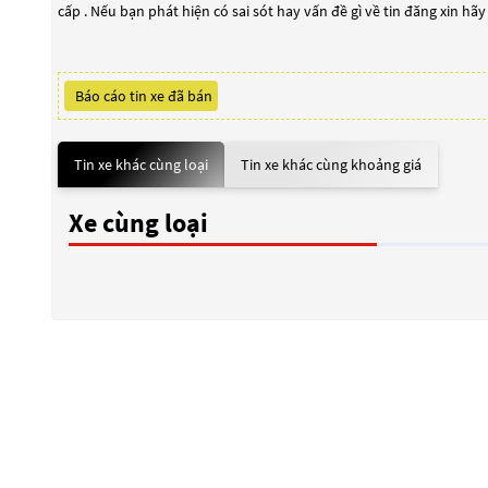
cấp . Nếu bạn phát hiện có sai sót hay vấn đề gì về tin đăng xin hã
Báo cáo tin xe đã bán
Tin xe khác cùng loại
Tin xe khác cùng khoảng giá
Xe cùng loại