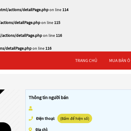
tml/actions/detailPage.php
on line
114
actions/detailPage.php
on line
115
/actions/detailPage.php
on line
116
ns/detailPage.php
on line
116
TRANG CHỦ
MUA BÁN Ô
Thông tin người bán
Điện thoại:
(Bấm để hiện số)
Địa chỉ: