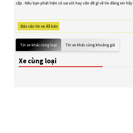
cấp . Nếu bạn phát hiện có sai sót hay vấn đề gì về tin đăng xin hã
Báo cáo tin xe đã bán
Tin xe khác cùng loại
Tin xe khác cùng khoảng giá
Xe cùng loại