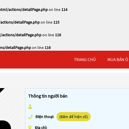
tml/actions/detailPage.php
on line
114
actions/detailPage.php
on line
115
/actions/detailPage.php
on line
116
ns/detailPage.php
on line
116
TRANG CHỦ
MUA BÁN Ô
Thông tin người bán
Điện thoại:
(Bấm để hiện số)
Địa chỉ: