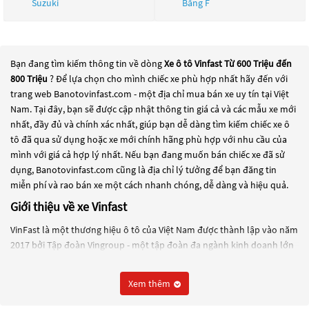
Suzuki
Bằng F
Bạn đang tìm kiếm thông tin về dòng
Xe ô tô Vinfast Từ 600 Triệu đến
800 Triệu
? Để lựa chọn cho mình chiếc xe phù hợp nhất hãy đến với
trang web Banotovinfast.com - một địa chỉ mua bán xe uy tín tại Việt
Nam. Tại đây, bạn sẽ được cập nhật thông tin giá cả và các mẫu xe mới
nhất, đầy đủ và chính xác nhất, giúp bạn dễ dàng tìm kiếm chiếc xe ô
tô đã qua sử dụng hoặc xe mới chính hãng phù hợp với nhu cầu của
mình với giá cả hợp lý nhất. Nếu bạn đang muốn bán chiếc xe đã sử
dụng, Banotovinfast.com cũng là địa chỉ lý tưởng để bạn đăng tin
miễn phí và rao bán xe một cách nhanh chóng, dễ dàng và hiệu quả.
Giới thiệu về xe Vinfast
VinFast là một thương hiệu ô tô của Việt Nam được thành lập vào năm
2017 bởi Tập đoàn Vingroup - một tập đoàn đa ngành kinh doanh lớn
nhất Việt Nam. VinFast được thành lập với mục tiêu trở thành một
thương hiệu ô tô hàng đầu tại Đông Nam Á và đang tiến hành xây
Xem thêm
dựng nhà máy sản xuất ô tô tại khu kinh tế Đình Vũ - Cát Hải, Hải
Phòng, Việt Nam.