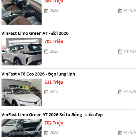
684 Triệu
2026
Hà Nội
VinFast Limo Green AT - đời 2026
702 Triệu
2026
Hà Nội
VinFast VF6 Eco 2026 - Đẹp lung linh
631 Triệu
2026
Hà Nội
VinFast Limo Green AT 2026 Số tự động - siêu đẹp
702 Triệu
2026
Hà Nội