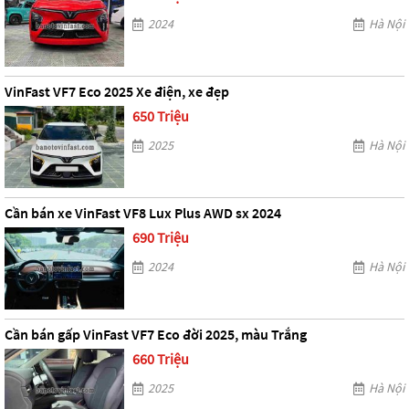
2024
Hà Nội
VinFast VF7 Eco 2025 Xe điện, xe đẹp
650 Triệu
2025
Hà Nội
Cần bán xe VinFast VF8 Lux Plus AWD sx 2024
690 Triệu
2024
Hà Nội
Cần bán gấp VinFast VF7 Eco đời 2025, màu Trắng
660 Triệu
2025
Hà Nội