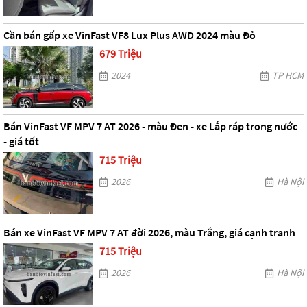
Cần bán gấp xe VinFast VF8 Lux Plus AWD 2024 màu Đỏ
679 Triệu
2024
TP HCM
Bán VinFast VF MPV 7 AT 2026 - màu Đen - xe Lắp ráp trong nước
- giá tốt
715 Triệu
2026
Hà Nội
Bán xe VinFast VF MPV 7 AT đời 2026, màu Trắng, giá cạnh tranh
715 Triệu
2026
Hà Nội