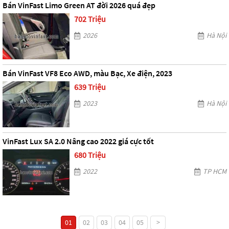
Bán VinFast Limo Green AT đời 2026 quá đẹp
702 Triệu
2026
Hà Nội
Bán VinFast VF8 Eco AWD, màu Bạc, Xe điện, 2023
639 Triệu
2023
Hà Nội
VinFast Lux SA 2.0 Nâng cao 2022 giá cực tốt
680 Triệu
2022
TP HCM
01
02
03
04
05
>