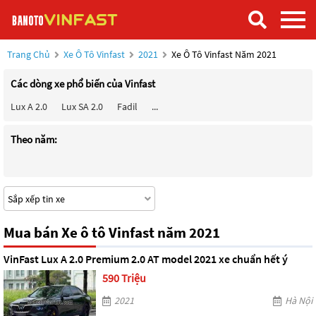
Trang Chủ
Xe Ô Tô Vinfast
2021
Xe Ô Tô Vinfast Năm 2021
Các dòng xe phổ biến của Vinfast
Lux A 2.0
Lux SA 2.0
Fadil
...
Theo năm:
Mua bán Xe ô tô Vinfast năm 2021
VinFast Lux A 2.0 Premium 2.0 AT model 2021 xe chuẩn hết ý
590 Triệu
2021
Hà Nội