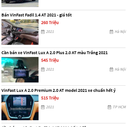
Bán VinFast Fadil 1.4 AT 2021 - giá tốt
260 Triệu
2021
Hà Nội
Cần bán xe VinFast Lux A 2.0 Plus 2.0 AT màu Trắng 2021
545 Triệu
2021
Hà Nội
VinFast Lux A 2.0 Premium 2.0 AT model 2021 xe chuẩn hết ý
515 Triệu
2021
TP HCM