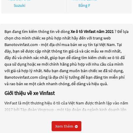
Suzuki
Bằng F
Bạn đang tìm kiếm thông tin về dòng
Xe ô tô Vinfast năm 2021
? Để lựa
chọn cho mình chiếc xe phù hợp nhất hãy đến với trang web
Banotovinfast.com - một địa chỉ mua bán xe uy tín tại Việt Nam. Tại
đây, bạn sẽ được cập nhật thông tin giá cả và các mẫu xe mới nhất,
đầy đủ và chính xác nhất, giúp bạn dễ dàng tìm kiếm chiếc xe ô tô đã
qua sử dụng hoặc xe mới chính hãng phù hợp với nhu cầu của mình
với giá cả hợp lý nhất. Nếu bạn đang muốn bán chiếc xe đã sử dụng,
Banotovinfast.com cũng là địa chỉ lý tưởng để bạn đăng tin miễn phí
và rao bán xe một cách nhanh chóng, dễ dàng và hiệu quả.
Giới thiệu về xe Vinfast
VinFast là một thương hiệu ô tô của Việt Nam được thành lập vào năm
2017 bởi Tập đoàn Vingroup - một tập đoàn đa ngành kinh doanh lớn
nhất Việt Nam. VinFast được thành lập với mục tiêu trở thành một
thương hiệu ô tô hàng đầu tại Đông Nam Á và đang tiến hành xây
Xem thêm
dựng nhà máy sản xuất ô tô tại khu kinh tế Đình Vũ - Cát Hải, Hải