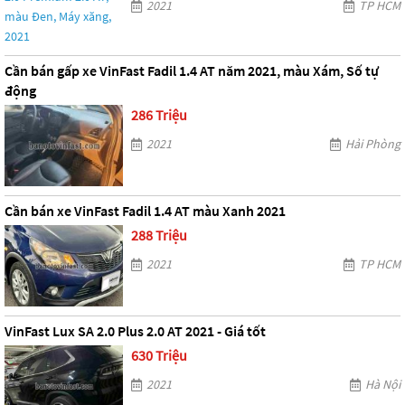
2021
TP HCM
Cần bán gấp xe VinFast Fadil 1.4 AT năm 2021, màu Xám, Số tự
động
286 Triệu
2021
Hải Phòng
Cần bán xe VinFast Fadil 1.4 AT màu Xanh 2021
288 Triệu
2021
TP HCM
VinFast Lux SA 2.0 Plus 2.0 AT 2021 - Giá tốt
630 Triệu
2021
Hà Nội