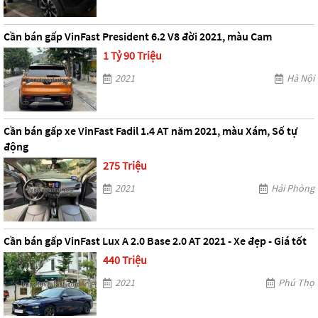
Cần bán gấp VinFast President 6.2 V8 đời 2021, màu Cam
1 Tỷ 90 Triệu
2021
Hà Nội
Cần bán gấp xe VinFast Fadil 1.4 AT năm 2021, màu Xám, Số tự
động
275 Triệu
2021
Hải Phòng
Cần bán gấp VinFast Lux A 2.0 Base 2.0 AT 2021 - Xe đẹp - Giá tốt
440 Triệu
2021
Phú Thọ