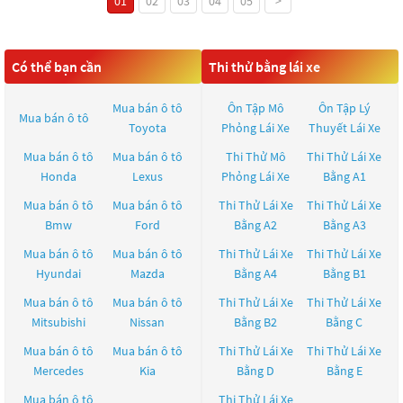
01
02
03
04
05
>
Có thể bạn cần
Thi thử bằng lái xe
Mua bán ô tô
Ôn Tập Mô
Ôn Tập Lý
Mua bán ô tô
Toyota
Phỏng Lái Xe
Thuyết Lái Xe
Mua bán ô tô
Mua bán ô tô
Thi Thử Mô
Thi Thử Lái Xe
Honda
Lexus
Phỏng Lái Xe
Bằng A1
Mua bán ô tô
Mua bán ô tô
Thi Thử Lái Xe
Thi Thử Lái Xe
Bmw
Ford
Bằng A2
Bằng A3
Mua bán ô tô
Mua bán ô tô
Thi Thử Lái Xe
Thi Thử Lái Xe
Hyundai
Mazda
Bằng A4
Bằng B1
Mua bán ô tô
Mua bán ô tô
Thi Thử Lái Xe
Thi Thử Lái Xe
Mitsubishi
Nissan
Bằng B2
Bằng C
Mua bán ô tô
Mua bán ô tô
Thi Thử Lái Xe
Thi Thử Lái Xe
Mercedes
Kia
Bằng D
Bằng E
Mua bán ô tô
Thi Thử Lái Xe