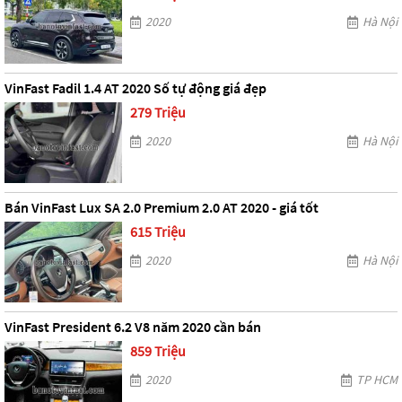
2020
Hà Nội
VinFast Fadil 1.4 AT 2020 Số tự động giá đẹp
279 Triệu
2020
Hà Nội
Bán VinFast Lux SA 2.0 Premium 2.0 AT 2020 - giá tốt
615 Triệu
2020
Hà Nội
VinFast President 6.2 V8 năm 2020 cần bán
859 Triệu
2020
TP HCM