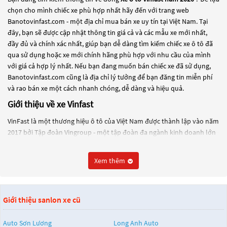
chọn cho mình chiếc xe phù hợp nhất hãy đến với trang web
Banotovinfast.com - một địa chỉ mua bán xe uy tín tại Việt Nam. Tại
đây, bạn sẽ được cập nhật thông tin giá cả và các mẫu xe mới nhất,
đầy đủ và chính xác nhất, giúp bạn dễ dàng tìm kiếm chiếc xe ô tô đã
qua sử dụng hoặc xe mới chính hãng phù hợp với nhu cầu của mình
với giá cả hợp lý nhất. Nếu bạn đang muốn bán chiếc xe đã sử dụng,
Banotovinfast.com cũng là địa chỉ lý tưởng để bạn đăng tin miễn phí
và rao bán xe một cách nhanh chóng, dễ dàng và hiệu quả.
Giới thiệu về xe Vinfast
VinFast là một thương hiệu ô tô của Việt Nam được thành lập vào năm
2017 bởi Tập đoàn Vingroup - một tập đoàn đa ngành kinh doanh lớn
nhất Việt Nam. VinFast được thành lập với mục tiêu trở thành một
thương hiệu ô tô hàng đầu tại Đông Nam Á và đang tiến hành xây
Xem thêm
dựng nhà máy sản xuất ô tô tại khu kinh tế Đình Vũ - Cát Hải, Hải
Phòng, Việt Nam.
VinFast đã cho ra mắt một số mẫu xe như Lux A2.0 và Lux SA2.0 vào
Giới thiệu sanlon xe cũ
năm 2018 tại Triển lãm Paris Motor Show và một số mẫu xe khác như
Fadil, President, VF e34, VF e35, VF e36 vào các năm tiếp theo.
Auto Sơn Lương
Long Anh Auto