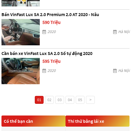
Bán VinFast Lux SA 2.0 Premium 2.0 AT 2020 - Nâu
590 Triệu
2020
Hà Nội
Cần bán xe VinFast Lux SA 2.0 Số tự động 2020
595 Triệu
2020
Hà Nội
01
02
03
04
05
>
Có thể bạn cần
Thi thử bằng lái xe