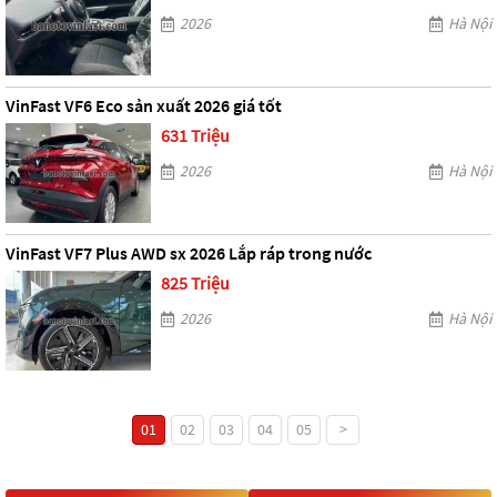
2026
Hà Nội
VinFast VF6 Eco sản xuất 2026 giá tốt
631 Triệu
2026
Hà Nội
VinFast VF7 Plus AWD sx 2026 Lắp ráp trong nước
825 Triệu
2026
Hà Nội
01
02
03
04
05
>