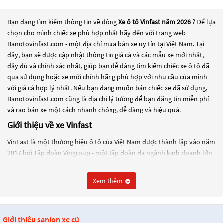
Bạn đang tìm kiếm thông tin về dòng
Xe ô tô Vinfast năm 2026
? Để lựa
chọn cho mình chiếc xe phù hợp nhất hãy đến với trang web
Banotovinfast.com - một địa chỉ mua bán xe uy tín tại Việt Nam. Tại
đây, bạn sẽ được cập nhật thông tin giá cả và các mẫu xe mới nhất,
đầy đủ và chính xác nhất, giúp bạn dễ dàng tìm kiếm chiếc xe ô tô đã
qua sử dụng hoặc xe mới chính hãng phù hợp với nhu cầu của mình
với giá cả hợp lý nhất. Nếu bạn đang muốn bán chiếc xe đã sử dụng,
Banotovinfast.com cũng là địa chỉ lý tưởng để bạn đăng tin miễn phí
và rao bán xe một cách nhanh chóng, dễ dàng và hiệu quả.
Giới thiệu về xe Vinfast
VinFast là một thương hiệu ô tô của Việt Nam được thành lập vào năm
2017 bởi Tập đoàn Vingroup - một tập đoàn đa ngành kinh doanh lớn
nhất Việt Nam. VinFast được thành lập với mục tiêu trở thành một
thương hiệu ô tô hàng đầu tại Đông Nam Á và đang tiến hành xây
Xem thêm
dựng nhà máy sản xuất ô tô tại khu kinh tế Đình Vũ - Cát Hải, Hải
Phòng, Việt Nam.
VinFast đã cho ra mắt một số mẫu xe như Lux A2.0 và Lux SA2.0 vào
Giới thiệu sanlon xe cũ