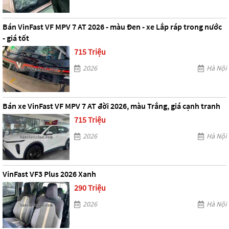
Bán VinFast VF MPV 7 AT 2026 - màu Đen - xe Lắp ráp trong nước
- giá tốt
715 Triệu
2026
Hà Nội
Bán xe VinFast VF MPV 7 AT đời 2026, màu Trắng, giá cạnh tranh
715 Triệu
2026
Hà Nội
VinFast VF3 Plus 2026 Xanh
290 Triệu
2026
Hà Nội