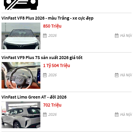
VinFast VF8 Plus 2026 - màu Trắng - xe cực đẹp
850 Triệu
2026
Hà Nội
VinFast VF9 Plus 7S sản xuất 2026 giá tốt
1 Tỷ 504 Triệu
2026
Hà Nội
VinFast Limo Green AT - đời 2026
702 Triệu
2026
Hà Nội