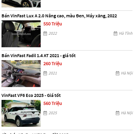
Bán VinFast Lux A 2.0 Nâng cao, màu Đen, Máy xăng, 2022
550 Triệu
2022
Hà Tĩnh
Bán VinFast Fadil 1.4 AT 2021 - giá tốt
260 Triệu
2021
Hà Nội
VinFast VF6 Eco 2025 - Giá tốt
560 Triệu
2025
Hà Nội