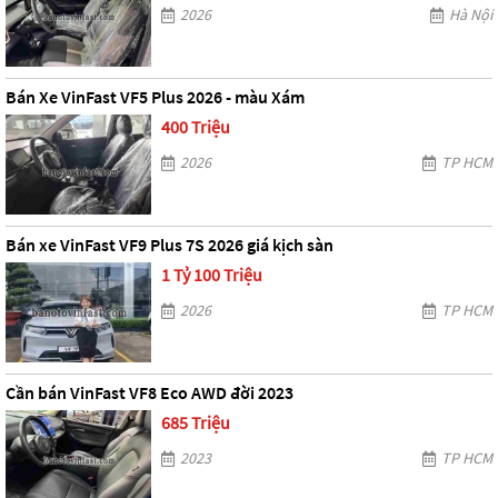
2026
Hà Nội
Bán Xe VinFast VF5 Plus 2026 - màu Xám
400 Triệu
2026
TP HCM
Bán xe VinFast VF9 Plus 7S 2026 giá kịch sàn
1 Tỷ 100 Triệu
2026
TP HCM
Cần bán VinFast VF8 Eco AWD đời 2023
685 Triệu
2023
TP HCM