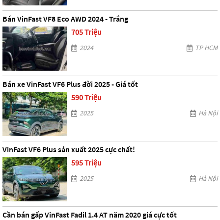
Bán VinFast VF8 Eco AWD 2024 - Trắng
705 Triệu
2024
TP HCM
Bán xe VinFast VF6 Plus đời 2025 - Giá tốt
590 Triệu
2025
Hà Nội
VinFast VF6 Plus sản xuất 2025 cực chất!
595 Triệu
2025
Hà Nội
Cần bán gấp VinFast Fadil 1.4 AT năm 2020 giá cực tốt