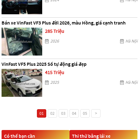
Bán xe VinFast VF3 Plus đời 2026, màu Hồng, giá cạnh tranh
285 Triệu
2026
Hà Nội
VinFast VF5 Plus 2025 Số tự động giá đẹp
415 Triệu
2025
Hà Nội
01
02
03
04
05
>
Có thể bạn cần
Thi thử bằng lái xe