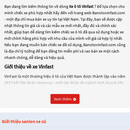
Bạn đang tìm kiếm thông tin về dòng
Xe ô tô Vinfast
? Để lựa chọn cho
mình chiếc xe phù hợp nhất hãy đến với trang web Banotovinfast.com
- một địa chỉ mua bán xe uy tín tại Việt Nam. Tại đây, bạn sẽ được cập
nhật thông tin giá cả và các mẫu xe mới nhất, đầy đủ và chính xác
nhất, giúp bạn dễ dàng tìm kiếm chiếc xe ô tô đã qua sử dụng hoặc xe
mới chính hãng phù hợp với nhu cầu của mình với giá cả hợp lý nhất.
Nếu bạn đang muốn bán chiếc xe đã sử dụng, Banotovinfast.com cũng
là địa chỉ lý tưởng để bạn đăng tin miễn phí và rao bán xe một cách
nhanh chóng, dễ dàng và hiệu quả.
Giới thiệu về xe Vinfast
VinFast là một thương hiệu ô tô của Việt Nam được thành lập vào năm
2017 bởi Tập đoàn Vingroup - một tập đoàn đa ngành kinh doanh lớn
nhất Việt Nam. VinFast được thành lập với mục tiêu trở thành một
thương hiệu ô tô hàng đầu tại Đông Nam Á và đang tiến hành xây
Xem thêm
dựng nhà máy sản xuất ô tô tại khu kinh tế Đình Vũ - Cát Hải, Hải
Phòng, Việt Nam.
VinFast đã cho ra mắt một số mẫu xe như Lux A2.0 và Lux SA2.0 vào
Giới thiệu sanlon xe cũ
năm 2018 tại Triển lãm Paris Motor Show và một số mẫu xe khác như