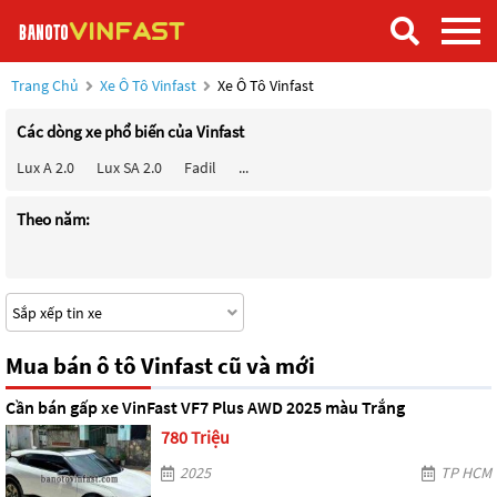
Trang Chủ
Xe Ô Tô Vinfast
Xe Ô Tô Vinfast
Các dòng xe phổ biến của Vinfast
Lux A 2.0
Lux SA 2.0
Fadil
...
Theo năm:
Mua bán ô tô Vinfast cũ và mới
Cần bán gấp xe VinFast VF7 Plus AWD 2025 màu Trắng
780 Triệu
2025
TP HCM