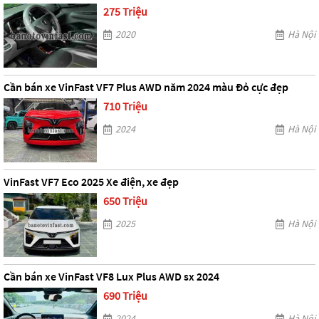
275 Triệu
2020
Hà Nội
Cần bán xe VinFast VF7 Plus AWD năm 2024 màu Đỏ cực đẹp
710 Triệu
2024
Hà Nội
VinFast VF7 Eco 2025 Xe điện, xe đẹp
650 Triệu
2025
Hà Nội
Cần bán xe VinFast VF8 Lux Plus AWD sx 2024
690 Triệu
2024
Hà Nội