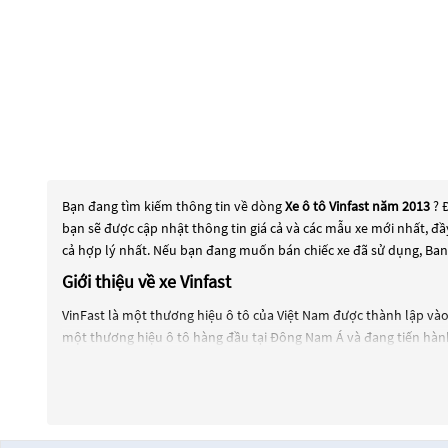
Bạn đang tìm kiếm thông tin về dòng
Xe ô tô Vinfast năm 2013
? 
bạn sẽ được cập nhật thông tin giá cả và các mẫu xe mới nhất, đ
cả hợp lý nhất. Nếu bạn đang muốn bán chiếc xe đã sử dụng, Bano
Giới thiệu về xe Vinfast
VinFast là một thương hiệu ô tô của Việt Nam được thành lập và
một thương hiệu ô tô hàng đầu tại Đông Nam Á và đang tiến hành 
VinFast đã cho ra mắt một số mẫu xe như Lux A2.0 và Lux SA2.0 và
Các mẫu xe của VinFast được thiết kế với nhiều tính năng hiện đạ
khác. Ngoài ra, VinFast cũng cam kết đảm bảo chất lượng sản ph