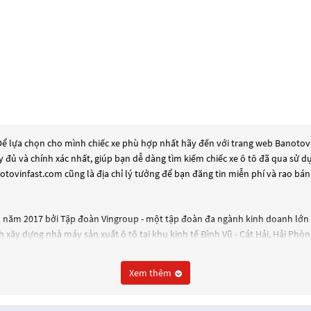
Để lựa chọn cho mình chiếc xe phù hợp nhất hãy đến với trang web Banotovinf
ầy đủ và chính xác nhất, giúp bạn dễ dàng tìm kiếm chiếc xe ô tô đã qua sử 
tovinfast.com cũng là địa chỉ lý tưởng để bạn đăng tin miễn phí và rao bá
o năm 2017 bởi Tập đoàn Vingroup - một tập đoàn đa ngành kinh doanh lớn n
xây dựng nhà máy sản xuất ô tô tại khu kinh tế Đình Vũ - Cát Hải, Hải Phòn
o năm 2018 tại Triển lãm Paris Motor Show và một số mẫu xe khác như Fadil,
Xem thêm
i và tiên tiến như hệ thống âm thanh cao cấp, hệ thống giải trí thông minh, 
ẩm và đưa ra các chính sách bảo hành và hậu mãi tốt cho khách hàng.