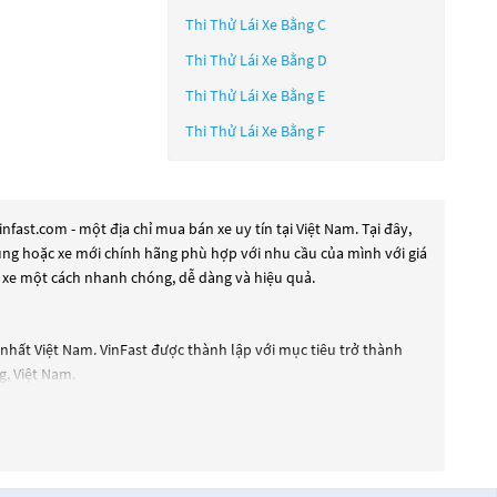
Thi Thử Lái Xe Bằng C
Thi Thử Lái Xe Bằng D
Thi Thử Lái Xe Bằng E
Thi Thử Lái Xe Bằng F
ast.com - một địa chỉ mua bán xe uy tín tại Việt Nam. Tại đây,
dụng hoặc xe mới chính hãng phù hợp với nhu cầu của mình với giá
n xe một cách nhanh chóng, dễ dàng và hiệu quả.
hất Việt Nam. VinFast được thành lập với mục tiêu trở thành
g, Việt Nam.
 President, VF e34, VF e35, VF e36 vào các năm tiếp theo.
hệ thống an toàn và hỗ trợ lái xe thông minh và nhiều tính năng