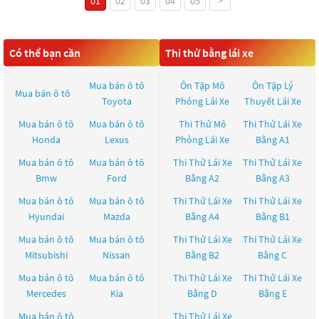
01
02
03
04
05
>
Có thể bạn cần
Thi thử bằng lái xe
Mua bán ô tô
Ôn Tập Mô
Ôn Tập Lý
Mua bán ô tô
Toyota
Phỏng Lái Xe
Thuyết Lái Xe
Mua bán ô tô
Mua bán ô tô
Thi Thử Mô
Thi Thử Lái Xe
Honda
Lexus
Phỏng Lái Xe
Bằng A1
Mua bán ô tô
Mua bán ô tô
Thi Thử Lái Xe
Thi Thử Lái Xe
Bmw
Ford
Bằng A2
Bằng A3
Mua bán ô tô
Mua bán ô tô
Thi Thử Lái Xe
Thi Thử Lái Xe
Hyundai
Mazda
Bằng A4
Bằng B1
Mua bán ô tô
Mua bán ô tô
Thi Thử Lái Xe
Thi Thử Lái Xe
Mitsubishi
Nissan
Bằng B2
Bằng C
Mua bán ô tô
Mua bán ô tô
Thi Thử Lái Xe
Thi Thử Lái Xe
Mercedes
Kia
Bằng D
Bằng E
Mua bán ô tô
Thi Thử Lái Xe