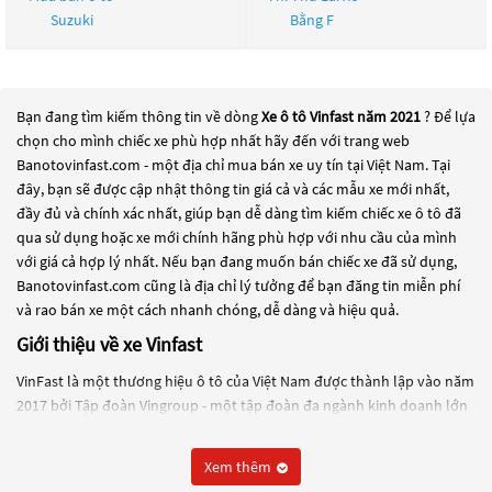
Suzuki
Bằng F
Bạn đang tìm kiếm thông tin về dòng
Xe ô tô Vinfast năm 2021
? Để lựa
chọn cho mình chiếc xe phù hợp nhất hãy đến với trang web
Banotovinfast.com - một địa chỉ mua bán xe uy tín tại Việt Nam. Tại
đây, bạn sẽ được cập nhật thông tin giá cả và các mẫu xe mới nhất,
đầy đủ và chính xác nhất, giúp bạn dễ dàng tìm kiếm chiếc xe ô tô đã
qua sử dụng hoặc xe mới chính hãng phù hợp với nhu cầu của mình
với giá cả hợp lý nhất. Nếu bạn đang muốn bán chiếc xe đã sử dụng,
Banotovinfast.com cũng là địa chỉ lý tưởng để bạn đăng tin miễn phí
và rao bán xe một cách nhanh chóng, dễ dàng và hiệu quả.
Giới thiệu về xe Vinfast
VinFast là một thương hiệu ô tô của Việt Nam được thành lập vào năm
2017 bởi Tập đoàn Vingroup - một tập đoàn đa ngành kinh doanh lớn
nhất Việt Nam. VinFast được thành lập với mục tiêu trở thành một
thương hiệu ô tô hàng đầu tại Đông Nam Á và đang tiến hành xây
Xem thêm
dựng nhà máy sản xuất ô tô tại khu kinh tế Đình Vũ - Cát Hải, Hải