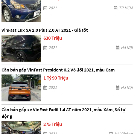
2021
TP HCM
VinFast Lux SA 2.0 Plus 2.0 AT 2021 - Giá tốt
630 Triệu
2021
Hà Nội
Cần bán gấp VinFast President 6.2 V8 đời 2021, màu Cam
1 Tỷ 90 Triệu
2021
Hà Nội
Cần bán gấp xe VinFast Fadil 1.4 AT năm 2021, màu Xám, Số tự
động
275 Triệu
2021
Hải Phòng