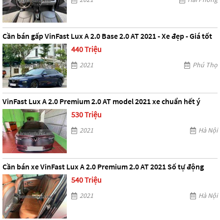
Cần bán gấp VinFast Lux A 2.0 Base 2.0 AT 2021 - Xe đẹp - Giá tốt
440 Triệu
2021
Phú Thọ
VinFast Lux A 2.0 Premium 2.0 AT model 2021 xe chuẩn hết ý
530 Triệu
2021
Hà Nội
Cần bán xe VinFast Lux A 2.0 Premium 2.0 AT 2021 Số tự động
540 Triệu
2021
Hà Nội