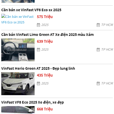
Cần bán xe VinFast VF6 Eco sx 2025
575 Triệu
2025
TP HCM
Cần bán VinFast Limo Green AT Xe điện 2025 màu Xám
639 Triệu
2025
TP HCM
VinFast Herio Green AT 2025 - Đẹp lung linh
435 Triệu
2025
TP HCM
VinFast VF8 Eco 2025 Xe điện, xe đẹp
668 Triệu