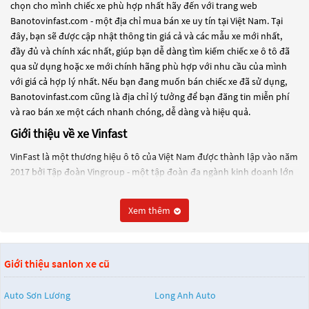
chọn cho mình chiếc xe phù hợp nhất hãy đến với trang web
Banotovinfast.com - một địa chỉ mua bán xe uy tín tại Việt Nam. Tại
đây, bạn sẽ được cập nhật thông tin giá cả và các mẫu xe mới nhất,
đầy đủ và chính xác nhất, giúp bạn dễ dàng tìm kiếm chiếc xe ô tô đã
qua sử dụng hoặc xe mới chính hãng phù hợp với nhu cầu của mình
với giá cả hợp lý nhất. Nếu bạn đang muốn bán chiếc xe đã sử dụng,
Banotovinfast.com cũng là địa chỉ lý tưởng để bạn đăng tin miễn phí
và rao bán xe một cách nhanh chóng, dễ dàng và hiệu quả.
Giới thiệu về xe Vinfast
VinFast là một thương hiệu ô tô của Việt Nam được thành lập vào năm
2017 bởi Tập đoàn Vingroup - một tập đoàn đa ngành kinh doanh lớn
nhất Việt Nam. VinFast được thành lập với mục tiêu trở thành một
thương hiệu ô tô hàng đầu tại Đông Nam Á và đang tiến hành xây
Xem thêm
dựng nhà máy sản xuất ô tô tại khu kinh tế Đình Vũ - Cát Hải, Hải
Phòng, Việt Nam.
VinFast đã cho ra mắt một số mẫu xe như Lux A2.0 và Lux SA2.0 vào
Giới thiệu sanlon xe cũ
năm 2018 tại Triển lãm Paris Motor Show và một số mẫu xe khác như
Fadil, President, VF e34, VF e35, VF e36 vào các năm tiếp theo.
Auto Sơn Lương
Long Anh Auto
Các mẫu xe của VinFast được thiết kế với nhiều tính năng hiện đại và