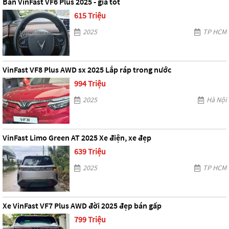
Bán VinFast VF6 Plus 2025 - giá tốt
615 Triệu
2025
TP HCM
VinFast VF8 Plus AWD sx 2025 Lắp ráp trong nước
994 Triệu
2025
Hà Nội
VinFast Limo Green AT 2025 Xe điện, xe đẹp
639 Triệu
2025
TP HCM
Xe VinFast VF7 Plus AWD đời 2025 đẹp bán gấp
799 Triệu