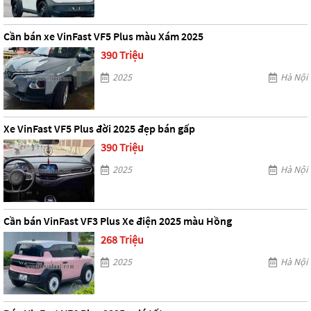
Cần bán xe VinFast VF5 Plus màu Xám 2025
390 Triệu
2025
Hà Nội
Xe VinFast VF5 Plus đời 2025 đẹp bán gấp
390 Triệu
2025
Hà Nội
Cần bán VinFast VF3 Plus Xe điện 2025 màu Hồng
268 Triệu
2025
Hà Nội