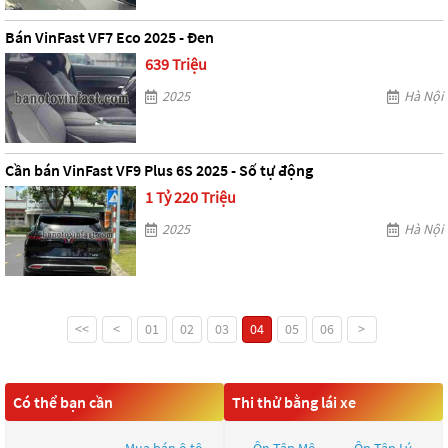
Bán VinFast VF7 Eco 2025 - Đen
639 Triệu
2025
Hà Nội
Cần bán VinFast VF9 Plus 6S 2025 - Số tự động
1 Tỷ 220 Triệu
2025
Hà Nội
<<
<
01
02
03
04
05
06
>
Có thể bạn cần
Thi thử bằng lái xe