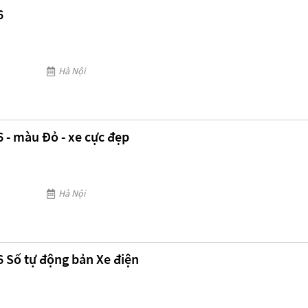
6
Hà Nội
6 - màu Đỏ - xe cực đẹp
Hà Nội
6 Số tự động bản Xe điện