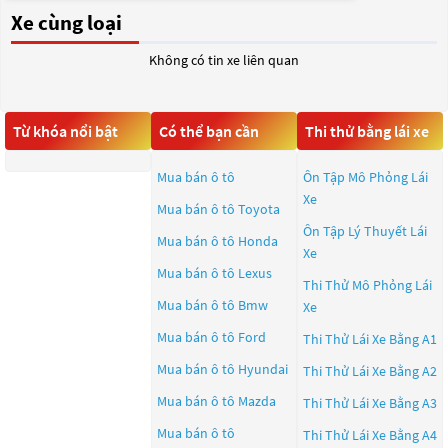
Xe cùng loại
Không có tin xe liên quan
Từ khóa nổi bật
Có thể bạn cần
Thi thử bằng lái xe
Mua bán ô tô
Ôn Tập Mô Phỏng Lái
Xe
Mua bán ô tô
Toyota
Ôn Tập Lý Thuyết Lái
Mua bán ô tô
Honda
Xe
Mua bán ô tô
Lexus
Thi Thử Mô Phỏng Lái
Mua bán ô tô
Bmw
Xe
Mua bán ô tô
Ford
Thi Thử Lái Xe Bằng A1
Mua bán ô tô
Hyundai
Thi Thử Lái Xe Bằng A2
Mua bán ô tô
Mazda
Thi Thử Lái Xe Bằng A3
Mua bán ô tô
Thi Thử Lái Xe Bằng A4