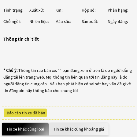
Tình trạng:
Xuất xứ:
Km:
Hộp số:
Phân hạng:
Chỗ ngồi:
Nhiên liệu:
Màu sắc:
Sản xuất:
Ngày đăng:
Thông tin chi tiết
————————————————————————
* Chú ý:
Thông tin rao bán xe: "
" bạn đang xem ở trên là do người dùng
đăng tải lên trang web. Mọi thông tin liên quan tới tin đăng này là do
người đăng tin cung cấp . Nếu bạn phát hiện có sai sót hay vấn đề gì về
tin đăng xin hãy thông báo cho chúng tôi
Báo cáo tin xe đã bán
Tin xe khác cùng loại
Tin xe khác cùng khoảng giá