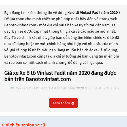
Bạn đang tìm kiếm thông tin về dòng
Xe ô tô Vinfast Fadil năm 2020
?
Để lựa chọn cho mình chiếc xe phù hợp nhất hãy đến với trang web
Banotovinfast.com - một địa chỉ mua bán xe uy tín tại Việt Nam. Tại
đây, bạn sẽ được cập nhật thông tin giá cả và các mẫu xe mới nhất,
đầy đủ và chính xác nhất, giúp bạn dễ dàng tìm kiếm chiếc xe ô tô đã
qua sử dụng hoặc xe mới chính hãng phù hợp với nhu cầu của mình
với giá cả hợp lý nhất. Nếu bạn đang muốn bán chiếc xe đã sử dụng,
Banotovinfast.com cũng là địa chỉ lý tưởng để bạn đăng tin miễn phí
và rao bán xe một cách nhanh chóng, dễ dàng và hiệu quả.
Giá xe Xe ô tô Vinfast Fadil năm 2020 đang được
bán trên Banotovinfast.com
Giá xe
VinFast Fadil 1.4 AT Plus năm 2020
thấp nhất là 258 Triệu
Giá xe
VinFast Fadil 1.4 AT năm 2020
thấp nhất là 245 Triệu
Xem thêm
Giá xe
VinFast Fadil 1.4 AT Premium năm 2020
thấp nhất là 250
Triệu
Các dòng
Xe ô tô Vinfast Fadil năm 2020
đang trở thành một lựa chọn
Giới thiệu sanlon xe cũ