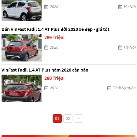
2020
Hà Nội
Bán VinFast Fadil 1.4 AT Plus đời 2020 xe đẹp - giá tốt
289 Triệu
2020
Hà Nội
VinFast Fadil 1.4 AT Plus năm 2020 cần bán
280 Triệu
2020
Thái Nguyên
01
02
>