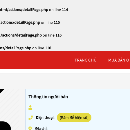
tml/actions/detailPage.php
on line
114
actions/detailPage.php
on line
115
/actions/detailPage.php
on line
116
ns/detailPage.php
on line
116
TRANG CHỦ
MUA BÁN Ô
Thông tin người bán
Điện thoại:
(Bấm để hiện số)
Địa chỉ: