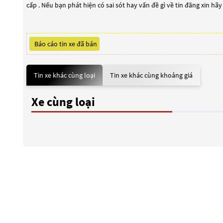
cấp . Nếu bạn phát hiện có sai sót hay vấn đề gì về tin đăng xin hã
Báo cáo tin xe đã bán
Tin xe khác cùng loại
Tin xe khác cùng khoảng giá
Xe cùng loại