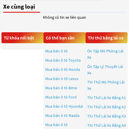
Xe cùng loại
Không có tin xe liên quan
Từ khóa nổi bật
Có thể bạn cần
Thi thử bằng lái xe
Mua bán ô tô
Ôn Tập Mô Phỏng Lái
Xe
Mua bán ô tô
Toyota
Ôn Tập Lý Thuyết Lái
Mua bán ô tô
Honda
Xe
Mua bán ô tô
Lexus
Thi Thử Mô Phỏng Lái
Mua bán ô tô
Bmw
Xe
Mua bán ô tô
Ford
Thi Thử Lái Xe Bằng A1
Mua bán ô tô
Hyundai
Thi Thử Lái Xe Bằng A2
Mua bán ô tô
Mazda
Thi Thử Lái Xe Bằng A3
Mua bán ô tô
Thi Thử Lái Xe Bằng A4