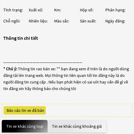
Tình trạng:
Xuất xứ:
Km:
Hộp số:
Phân hạng:
Chỗ ngồi:
Nhiên liệu:
Màu sắc:
Sản xuất:
Ngày đăng:
Thông tin chi tiết
————————————————————————
* Chú ý:
Thông tin rao bán xe: "
" bạn đang xem ở trên là do người dùng
đăng tải lên trang web. Mọi thông tin liên quan tới tin đăng này là do
người đăng tin cung cấp . Nếu bạn phát hiện có sai sót hay vấn đề gì về
tin đăng xin hãy thông báo cho chúng tôi
Báo cáo tin xe đã bán
Tin xe khác cùng loại
Tin xe khác cùng khoảng giá