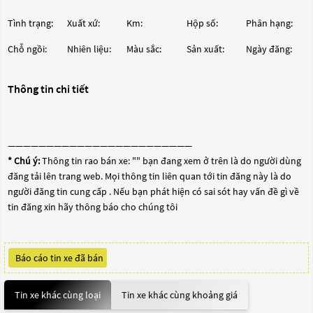
Tình trạng:
Xuất xứ:
Km:
Hộp số:
Phân hạng:
Chỗ ngồi:
Nhiên liệu:
Màu sắc:
Sản xuất:
Ngày đăng:
Thông tin chi tiết
————————————————————————
* Chú ý:
Thông tin rao bán xe: "
" bạn đang xem ở trên là do người dùng
đăng tải lên trang web. Mọi thông tin liên quan tới tin đăng này là do
người đăng tin cung cấp . Nếu bạn phát hiện có sai sót hay vấn đề gì về
tin đăng xin hãy thông báo cho chúng tôi
Báo cáo tin xe đã bán
Tin xe khác cùng loại
Tin xe khác cùng khoảng giá