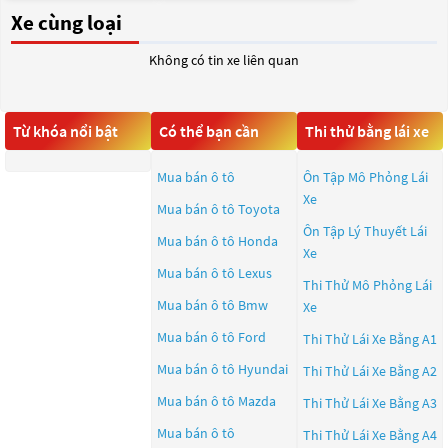
Xe cùng loại
Không có tin xe liên quan
Từ khóa nổi bật
Có thể bạn cần
Thi thử bằng lái xe
Mua bán ô tô
Ôn Tập Mô Phỏng Lái
Xe
Mua bán ô tô
Toyota
Ôn Tập Lý Thuyết Lái
Mua bán ô tô
Honda
Xe
Mua bán ô tô
Lexus
Thi Thử Mô Phỏng Lái
Mua bán ô tô
Bmw
Xe
Mua bán ô tô
Ford
Thi Thử Lái Xe Bằng A1
Mua bán ô tô
Hyundai
Thi Thử Lái Xe Bằng A2
Mua bán ô tô
Mazda
Thi Thử Lái Xe Bằng A3
Mua bán ô tô
Thi Thử Lái Xe Bằng A4