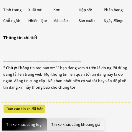
Tình trạng:
Xuất xứ:
Km:
Hộp số:
Phân hạng:
Chỗ ngồi:
Nhiên liệu:
Màu sắc:
Sản xuất:
Ngày đăng:
Thông tin chi tiết
————————————————————————
* Chú ý:
Thông tin rao bán xe: "
" bạn đang xem ở trên là do người dùng
đăng tải lên trang web. Mọi thông tin liên quan tới tin đăng này là do
người đăng tin cung cấp . Nếu bạn phát hiện có sai sót hay vấn đề gì về
tin đăng xin hãy thông báo cho chúng tôi
Báo cáo tin xe đã bán
Tin xe khác cùng loại
Tin xe khác cùng khoảng giá