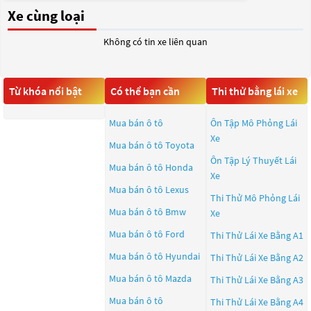
Xe cùng loại
Không có tin xe liên quan
Từ khóa nổi bật
Có thể bạn cần
Thi thử bằng lái xe
Mua bán ô tô
Ôn Tập Mô Phỏng Lái
Xe
Mua bán ô tô
Toyota
Ôn Tập Lý Thuyết Lái
Mua bán ô tô
Honda
Xe
Mua bán ô tô
Lexus
Thi Thử Mô Phỏng Lái
Mua bán ô tô
Bmw
Xe
Mua bán ô tô
Ford
Thi Thử Lái Xe Bằng A1
Mua bán ô tô
Hyundai
Thi Thử Lái Xe Bằng A2
Mua bán ô tô
Mazda
Thi Thử Lái Xe Bằng A3
Mua bán ô tô
Thi Thử Lái Xe Bằng A4